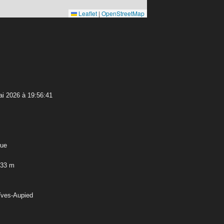
Leaflet
|
OpenStreetMap
i 2026 à 19:56:41
que
,33 m
Yves-Aupied