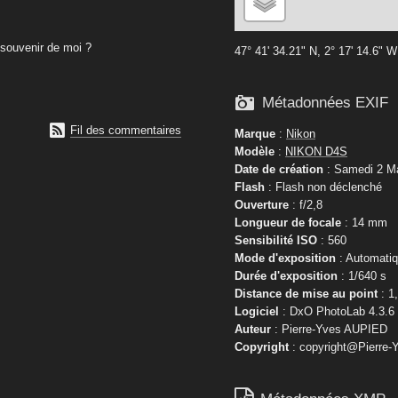
souvenir de moi ?
47° 41' 34.21" N, 2° 17' 14.6" W

Métadonnées EXIF

Fil des commentaires
Marque
:
Nikon
Modèle
:
NIKON D4S
Date de création
: Samedi 2 Ma
Flash
: Flash non déclenché
Ouverture
: f/2,8
Longueur de focale
: 14 mm
Sensibilité ISO
: 560
Mode d'exposition
: Automati
Durée d'exposition
: 1/640 s
Distance de mise au point
: 1
Logiciel
: DxO PhotoLab 4.3.6
Auteur
: Pierre-Yves AUPIED
Copyright
: copyright@Pierre-