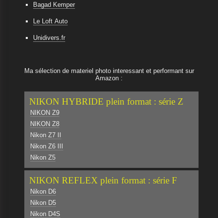
Bagad Kemper
Le Loft Auto
Unidivers.fr
Ma sélection de materiel photo interessant et performant sur
Amazon :
NIKON HYBRIDE plein format : série Z
NIKON Z9
NIKON Z8
Nikon Z7 II
Nikon Z6 III
Nikon Z5
NIKON REFLEX plein format : série F
Nikon D6
Nikon D5
Nikon D4S