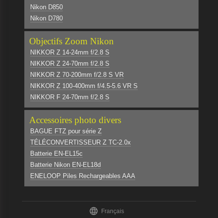
Nikon D850
Nikon D780
Objectifs Zoom Nikon
NIKKOR Z 14-24mm f/2.8 S
NIKKOR Z 24-70mm f/2.8 S
NIKKOR Z 70-200mm f/2.8 S VR
NIKKOR Z 100-400mm f/4.5-5.6 VR S
NIKKOR F 24-70mm f/2.8 S
Accessoires photo divers
BAGUE FTZ pour série Z
TÉLÉCONVERTISSEUR Z TC-2.0x
Batterie EN-EL15c
Batterie Nikon EN-EL18d
ENELOOP Piles Rechargeables AAA

Français