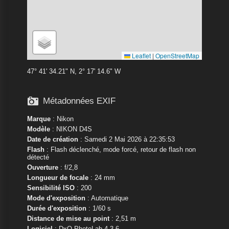
Leaflet
|
OpenStreetMap
47° 41' 34.21" N, 2° 17' 14.6" W

Métadonnées EXIF
Marque
:
Nikon
Modèle
:
NIKON D4S
Date de création
: Samedi 2 Mai 2026 à 22:35:53
Flash
: Flash déclenché, mode forcé, retour de flash non
détecté
Ouverture
: f/2,8
Longueur de focale
: 24 mm
Sensibilité ISO
: 200
Mode d'exposition
: Automatique
Durée d'exposition
: 1/60 s
Distance de mise au point
: 2,51 m
Logiciel
: DxO PhotoLab 4.3.6