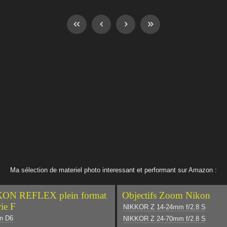
Ma sélection de materiel photo interessant et performant sur Amazon :
ON REFLEX plein format
Objectifs Zoom Nikon
rie F
NIKKOR Z 14-24mm f/2.8 S
n D6
NIKKOR Z 24-70mm f/2.8 S