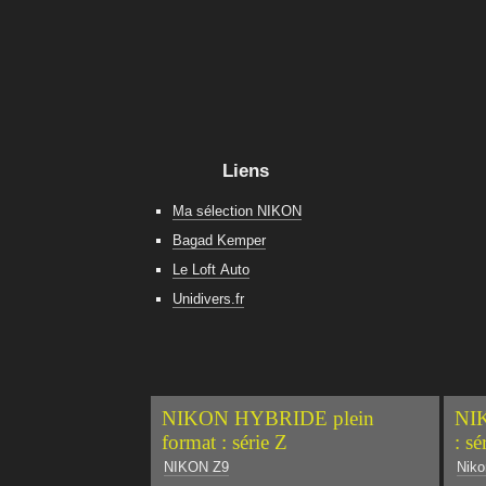
Liens
Ma sélection NIKON
Bagad Kemper
Le Loft Auto
Unidivers.fr
NIKON HYBRIDE plein
NIK
format : série Z
: sé
NIKON Z9
Niko