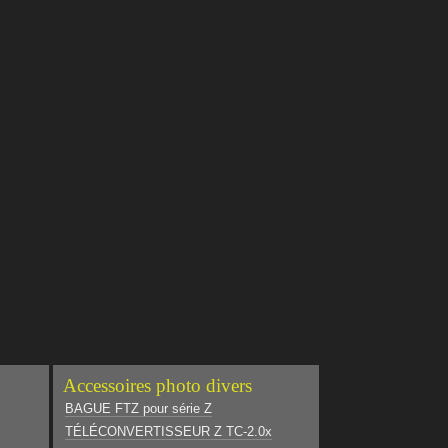
Accessoires photo divers
BAGUE FTZ pour série Z
TÉLÉCONVERTISSEUR Z TC-2.0x