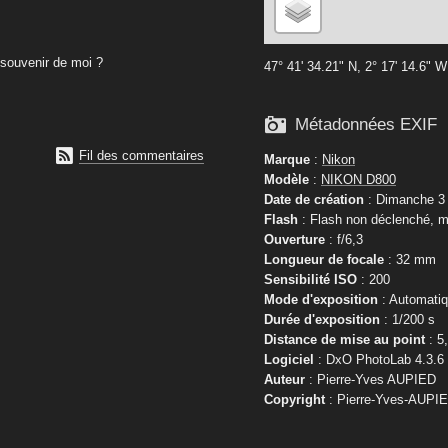
souvenir de moi ?
47° 41' 34.21" N, 2° 17' 14.6" W

Métadonnées EXIF

Fil des commentaires
Marque
:
Nikon
Modèle
:
NIKON D800
Date de création
: Dimanche 3 
Flash
: Flash non déclenché, m
Ouverture
: f/6,3
Longueur de focale
: 32 mm
Sensibilité ISO
: 200
Mode d'exposition
: Automati
Durée d'exposition
: 1/200 s
Distance de mise au point
: 5
Logiciel
: DxO PhotoLab 4.3.6
Auteur
: Pierre-Yves AUPIED
Copyright
: Pierre-Yves-AUPI