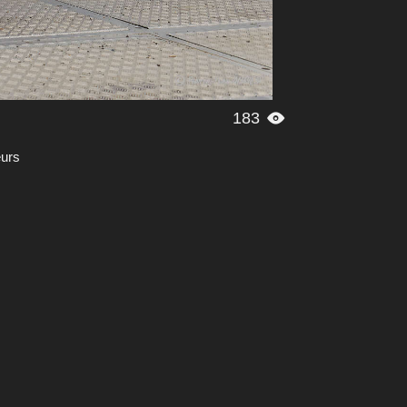
183

eurs