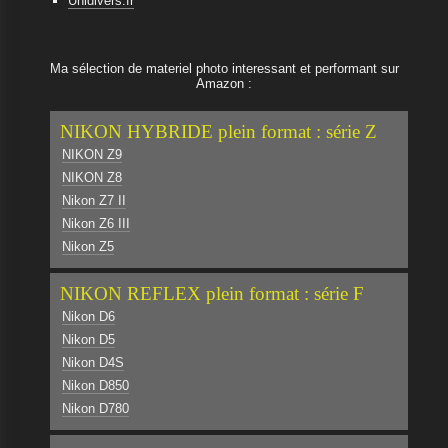
Unidivers.fr
Ma sélection de materiel photo interessant et performant sur
Amazon :
NIKON HYBRIDE plein format : série Z
NIKON Z9
NIKON Z8
Nikon Z7 II
Nikon Z6 III
Nikon Z5
NIKON REFLEX plein format : série F
Nikon D6
Nikon D5
Nikon D4S
Nikon D850
Nikon D780