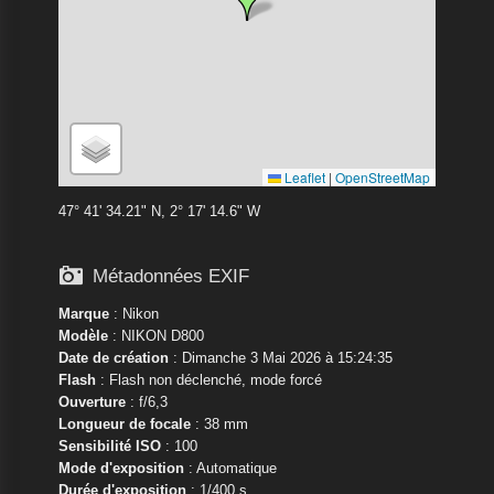
Leaflet
|
OpenStreetMap
47° 41' 34.21" N, 2° 17' 14.6" W

Métadonnées EXIF
Marque
:
Nikon
Modèle
:
NIKON D800
Date de création
: Dimanche 3 Mai 2026 à 15:24:35
Flash
: Flash non déclenché, mode forcé
Ouverture
: f/6,3
Longueur de focale
: 38 mm
Sensibilité ISO
: 100
Mode d'exposition
: Automatique
Durée d'exposition
: 1/400 s