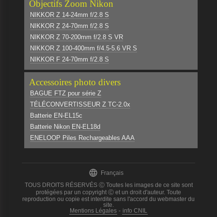
Objectifs Zoom Nikon
NIKKOR Z 14-24mm f/2.8 S
NIKKOR Z 24-70mm f/2.8 S
NIKKOR Z 70-200mm f/2.8 S VR
NIKKOR Z 100-400mm f/4.5-5.6 VR S
NIKKOR F 24-70mm f/2.8 S
Accessoires photo divers
BAGUE FTZ pour série Z
TÉLÉCONVERTISSEUR Z TC-2.0x
Batterie EN-EL15c
Batterie Nikon EN-EL18d
ENELOOP Piles Rechargeables AAA

Français
TOUS DROITS RÉSERVÉS Ⓒ Toutes les images de ce site sont
protégées par un copyright Ⓒ et un droit d'auteur. Toute
reproduction ou copie est interdite sans l'accord du webmaster du
site.
Mentions Légales
-
info CNIL