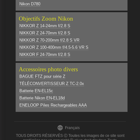
Nikon D780
Objectifs Zoom Nikon
NIKKOR Z 14-24mm f/2.8 S
NIKKOR Z 24-70mm f/2.8 S
NIKKOR Z 70-200mm f/2.8 S VR
NIKKOR Z 100-400mm f/4.5-5.6 VR S
NIKKOR F 24-70mm f/2.8 S
Accessoires photo divers
BAGUE FTZ pour série Z
TÉLÉCONVERTISSEUR Z TC-2.0x
Batterie EN-EL15c
Batterie Nikon EN-EL18d
ENELOOP Piles Rechargeables AAA

Français
TOUS DROITS RÉSERVÉS Ⓒ Toutes les images de ce site sont