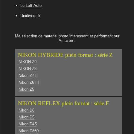
Le Loft Auto
Unidivers.fr
Ma sélection de materiel photo interessant et performant sur
Amazon :
NIKON HYBRIDE plein format : série Z
NIKON Z9
NIKON Z8
Nikon Z7 II
Nikon Z6 III
Nikon Z5
NIKON REFLEX plein format : série F
Nikon D6
Nikon D5
Nikon D4S
Nikon D850