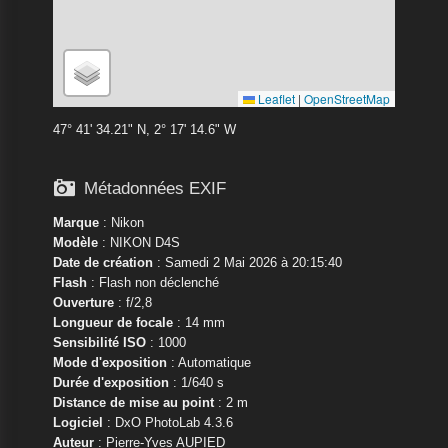
Leaflet
|
OpenStreetMap
47° 41' 34.21" N, 2° 17' 14.6" W

Métadonnées EXIF
Marque
:
Nikon
Modèle
:
NIKON D4S
Date de création
: Samedi 2 Mai 2026 à 20:15:40
Flash
: Flash non déclenché
Ouverture
: f/2,8
Longueur de focale
: 14 mm
Sensibilité ISO
: 1000
Mode d'exposition
: Automatique
Durée d'exposition
: 1/640 s
Distance de mise au point
: 2 m
Logiciel
: DxO PhotoLab 4.3.6
Auteur
: Pierre-Yves AUPIED