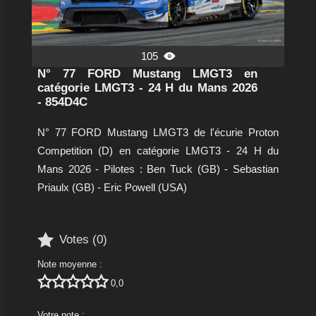
105

N° 77 FORD Mustang LMGT3 en
catégorie LMGT3 - 24 H du Mans 2026
- 854D4C
N° 77 FORD Mustang LMGT3 de l'écurie Proton
Competition (D) en catégorie LMGT3 - 24 H du
Mans 2026 - Pilotes : Ben Tuck (GB) - Sebastian
Priaulx (GB) - Eric Powell (USA)

Votes (
0
)
Note moyenne :





0,0
Votre note :