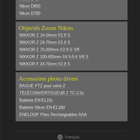
Nikon D850
Nikon D780
Objectifs Zoom Nikon
NIKKOR Z 14-24mm f/2.8 S
NIKKOR Z 24-70mm f/2.8 S
NIKKOR Z 70-200mm f/2.8 S VR
NIKKOR Z 100-400mm f/4.5-5.6 VR S
NIKKOR F 24-70mm f/2.8 S
Accessoires photo divers
BAGUE FTZ pour série Z
TÉLÉCONVERTISSEUR Z TC-2.0x
Batterie EN-EL15c
Batterie Nikon EN-EL18d
ENELOOP Piles Rechargeables AAA

Français