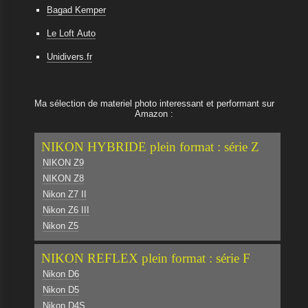
Bagad Kemper
Le Loft Auto
Unidivers.fr
Ma sélection de materiel photo interessant et performant sur
Amazon :
NIKON HYBRIDE plein format : série Z
NIKON Z9
NIKON Z8
Nikon Z7 II
Nikon Z6 III
Nikon Z5
NIKON REFLEX plein format : série F
Nikon D6
Nikon D5
Nikon D4S