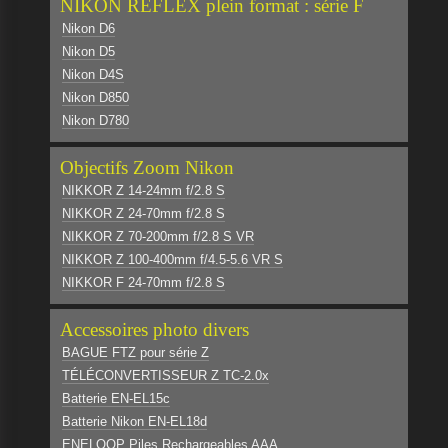
NIKON REFLEX plein format : série F
Nikon D6
Nikon D5
Nikon D4S
Nikon D850
Nikon D780
Objectifs Zoom Nikon
NIKKOR Z 14-24mm f/2.8 S
NIKKOR Z 24-70mm f/2.8 S
NIKKOR Z 70-200mm f/2.8 S VR
NIKKOR Z 100-400mm f/4.5-5.6 VR S
NIKKOR F 24-70mm f/2.8 S
Accessoires photo divers
BAGUE FTZ pour série Z
TÉLÉCONVERTISSEUR Z TC-2.0x
Batterie EN-EL15c
Batterie Nikon EN-EL18d
ENELOOP Piles Rechargeables AAA