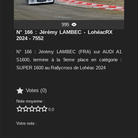
995

N° 166 : Jérémy LAMBEC - LohéacRX
2024 - 7552
N° 166 : Jérémy LAMBEC (FRA) sur AUDI A1
S1600, termine à la 9eme place en catégorie :
SUPER 1600 au Rallycross de Lohéac 2024

Votes (
0
)
Note moyenne :





0,0
Votre note :




