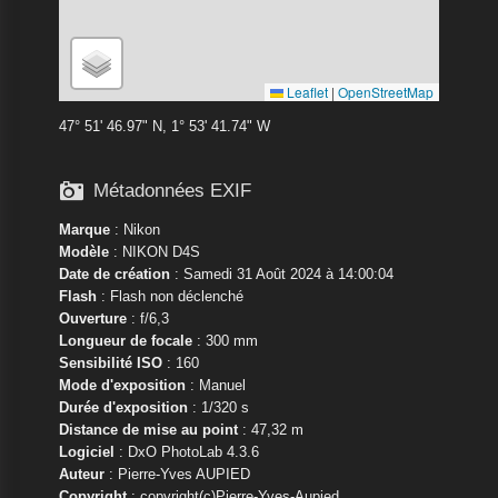
Leaflet
|
OpenStreetMap
47° 51' 46.97" N, 1° 53' 41.74" W

Métadonnées EXIF
Marque
:
Nikon
Modèle
:
NIKON D4S
Date de création
: Samedi 31 Août 2024 à 14:00:04
Flash
: Flash non déclenché
Ouverture
: f/6,3
Longueur de focale
: 300 mm
Sensibilité ISO
: 160
Mode d'exposition
: Manuel
Durée d'exposition
: 1/320 s
Distance de mise au point
: 47,32 m
Logiciel
: DxO PhotoLab 4.3.6
Auteur
: Pierre-Yves AUPIED
Copyright
: copyright(c)Pierre-Yves-Aupied