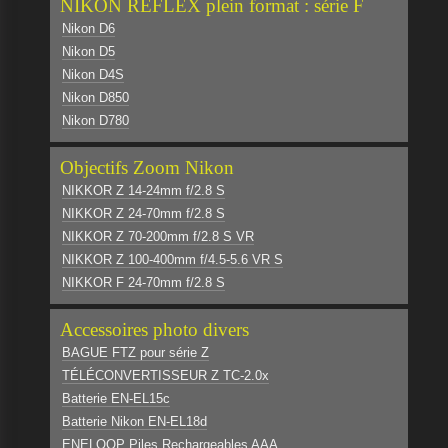
NIKON REFLEX plein format : série F
Nikon D6
Nikon D5
Nikon D4S
Nikon D850
Nikon D780
Objectifs Zoom Nikon
NIKKOR Z 14-24mm f/2.8 S
NIKKOR Z 24-70mm f/2.8 S
NIKKOR Z 70-200mm f/2.8 S VR
NIKKOR Z 100-400mm f/4.5-5.6 VR S
NIKKOR F 24-70mm f/2.8 S
Accessoires photo divers
BAGUE FTZ pour série Z
TÉLÉCONVERTISSEUR Z TC-2.0x
Batterie EN-EL15c
Batterie Nikon EN-EL18d
ENELOOP Piles Rechargeables AAA