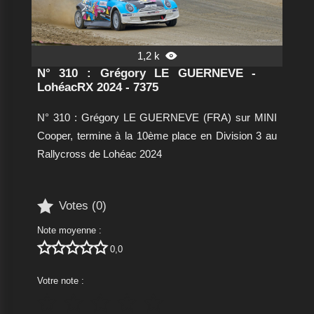
1,2 k

N° 310 : Grégory LE GUERNEVE -
LohéacRX 2024 - 7375
N° 310 : Grégory LE GUERNEVE (FRA) sur MINI
Cooper, termine à la 10ème place en Division 3 au
Rallycross de Lohéac 2024

Votes (
0
)
Note moyenne :





0,0
Votre note :




