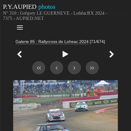
P.Y.AUPIED
photos
N° 310 : Grégory LE GUERNEVE - LohéacRX 2024 -
7375 - AUPIED.NET

Galerie 85 : Rallycross de Loheac 2024
[71/674]


