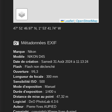
Leaflet
|
OpenStreetMap
47° 51' 46.97" N, 1° 53' 41.74" W

Métadonnées EXIF
Marque
:
Nikon
Modèle
:
NIKON D4S
Date de création
: Samedi 31 Août 2024 à 11:13:24
Flash
: Flash non déclenché
Ouverture
: f/6,3
Longueur de focale
: 300 mm
Sensibilité ISO
: 500
Mode d'exposition
: Manuel
Durée d'exposition
: 1/400 s
Distance de mise au point
: 47,32 m
Logiciel
: DxO PhotoLab 4.3.6
Auteur
: Pierre-Yves AUPIED
Copyright
: copyright(c)Pierre-Yves-Aupied