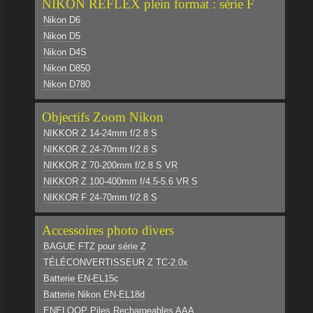
NIKON REFLEX plein format : série F
Nikon D6
Nikon D5
Nikon D4S
Nikon D850
Nikon D780
Objectifs Zoom Nikon
NIKKOR Z 14-24mm f/2.8 S
NIKKOR Z 24-70mm f/2.8 S
NIKKOR Z 70-200mm f/2.8 S VR
NIKKOR Z 100-400mm f/4.5-5.6 VR S
NIKKOR F 24-70mm f/2.8 S
Accessoires photo divers
BAGUE FTZ pour série Z
TÉLÉCONVERTISSEUR Z TC-2.0x
Batterie EN-EL15c
Batterie Nikon EN-EL18d
ENELOOP Piles Rechargeables AAA