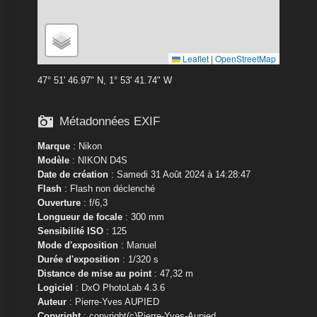
Leaflet
|
OpenStreetMap
47° 51' 46.97" N, 1° 53' 41.74" W

Métadonnées EXIF
Marque
:
Nikon
Modèle
:
NIKON D4S
Date de création
: Samedi 31 Août 2024 à 14:28:47
Flash
: Flash non déclenché
Ouverture
: f/6,3
Longueur de focale
: 300 mm
Sensibilité ISO
: 125
Mode d'exposition
: Manuel
Durée d'exposition
: 1/320 s
Distance de mise au point
: 47,32 m
Logiciel
: DxO PhotoLab 4.3.6
Auteur
: Pierre-Yves AUPIED
Copyright
: copyright(c)Pierre-Yves-Aupied