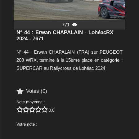
771

N° 44 : Erwan CHAPALAIN - LohéacRX
2024 - 7671
N° 44 : Erwan CHAPALAIN (FRA) sur PEUGEOT
208 WRX, termine à la 15ème place en catégorie :
SUPERCAR au Rallycross de Lohéac 2024

Votes (
0
)
Note moyenne :





0,0
Votre note :




