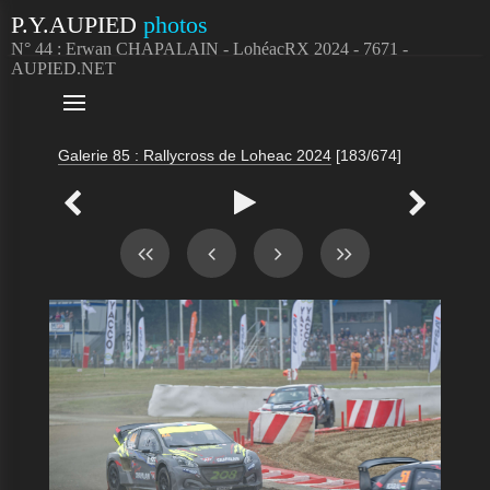
P.Y.AUPIED
photos
N° 44 : Erwan CHAPALAIN - LohéacRX 2024 - 7671 -
AUPIED.NET

Galerie 85 : Rallycross de Loheac 2024
[183/674]


