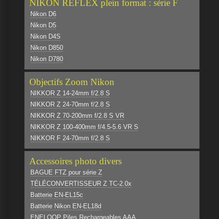
NIKON REFLEX plein format : série F
Nikon D6
Nikon D5
Nikon D4S
Nikon D850
Nikon D780
Objectifs Zoom Nikon
NIKKOR Z 14-24mm f/2.8 S
NIKKOR Z 24-70mm f/2.8 S
NIKKOR Z 70-200mm f/2.8 S VR
NIKKOR Z 100-400mm f/4.5-5.6 VR S
NIKKOR F 24-70mm f/2.8 S
Accessoires photo divers
BAGUE FTZ pour série Z
TÉLÉCONVERTISSEUR Z TC-2.0x
Batterie EN-EL15c
Batterie Nikon EN-EL18d
ENELOOP Piles Rechargeables AAA