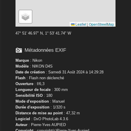
Leaflet
|
OpenStreetMap
47° 51' 46.97" N, 1° 53' 41.74" W

Métadonnées EXIF
Marque
:
Nikon
Modèle
:
NIKON D4S
Date de création
: Samedi 31 Août 2024 à 14:29:28
Flash
: Flash non déclenché
Ouverture
: f/6,3
Longueur de focale
: 300 mm
Sensibilité ISO
: 180
Mode d'exposition
: Manuel
Durée d'exposition
: 1/320 s
Distance de mise au point
: 47,32 m
Logiciel
: DxO PhotoLab 4.3.6
Auteur
: Pierre-Yves AUPIED
Copyright
: copyright(c)Pierre-Yves-Aupied