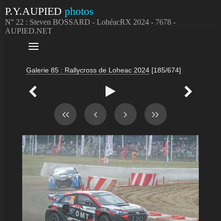
P.Y.AUPIED
photos
N° 22 : Steven BOSSARD - LohéacRX 2024 - 7678 -
AUPIED.NET

Galerie 85 : Rallycross de Loheac 2024
[185/674]


