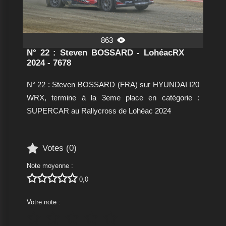
863

N° 22 : Steven BOSSARD - LohéacRX
2024 - 7678
N° 22 : Steven BOSSARD (FRA) sur HYUNDAI I20
WRX, termine à la 3eme place en catégorie :
SUPERCAR au Rallycross de Lohéac 2024

Votes (
0
)
Note moyenne :





0,0
Votre note :




