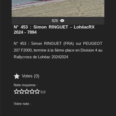
826

N° 453 : Simon RINGUET - LohéacRX
2024 - 7894
N° 453 : Simon RINGUET (FRA) sur PEUGEOT
207 F2000, termine à la 6ème place en Division 4 au
Rallycross de Lohéac 20242024

Votes (
0
)
Note moyenne :





0,0
Votre note :




