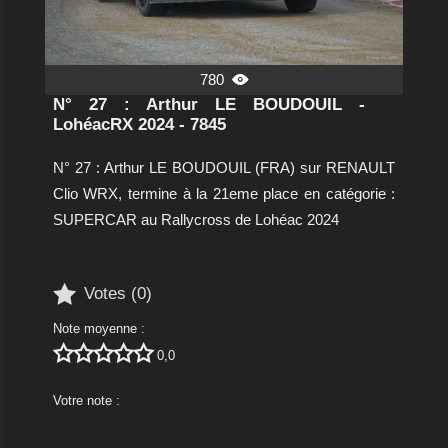
780

N° 27 : Arthur LE BOUDOUIL -
LohéacRX 2024 - 7845
N° 27 : Arthur LE BOUDOUIL (FRA) sur RENAULT
Clio WRX, termine à la 21eme place en catégorie :
SUPERCAR au Rallycross de Lohéac 2024

Votes (
0
)
Note moyenne :





0,0
Votre note :




