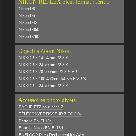
NIKON REFLEX plein format : série F
Nikon D6
Nikon D5
Nikon D4S
Nikon D850
Nikon D780
Objectifs Zoom Nikon
NIKKOR Z 14-24mm f/2.8 S
NIKKOR Z 24-70mm f/2.8 S
NIKKOR Z 70-200mm f/2.8 S VR
NIKKOR Z 100-400mm f/4.5-5.6 VR S
NIKKOR F 24-70mm f/2.8 S
Accessoires photo divers
BAGUE FTZ pour série Z
TÉLÉCONVERTISSEUR Z TC-2.0x
Batterie EN-EL15c
Batterie Nikon EN-EL18d
ENELOOP Piles Rechargeables AAA