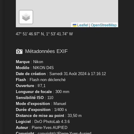
Leaflet
|
OpenStreetMap
47° 51' 46.97" N, 1° 53' 41.74" W

Métadonnées EXIF
Marque
:
Nikon
Modèle
:
NIKON D4S
Date de création
: Samedi 31 Août 2024 à 17:16:12
Flash
: Flash non déclenché
Ouverture
: f/7,1
Longueur de focale
: 300 mm
Sensibilité ISO
: 110
Mode d'exposition
: Manuel
Durée d'exposition
: 1/400 s
Distance de mise au point
: 33,50 m
Logiciel
: DxO PhotoLab 4.3.6
Auteur
: Pierre-Yves AUPIED
Copyright
: copyright(c)Pierre-Yves-Aupied