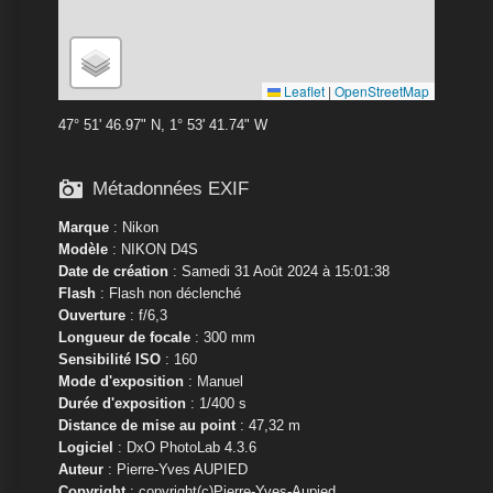
Leaflet
|
OpenStreetMap
47° 51' 46.97" N, 1° 53' 41.74" W

Métadonnées EXIF
Marque
:
Nikon
Modèle
:
NIKON D4S
Date de création
: Samedi 31 Août 2024 à 15:01:38
Flash
: Flash non déclenché
Ouverture
: f/6,3
Longueur de focale
: 300 mm
Sensibilité ISO
: 160
Mode d'exposition
: Manuel
Durée d'exposition
: 1/400 s
Distance de mise au point
: 47,32 m
Logiciel
: DxO PhotoLab 4.3.6
Auteur
: Pierre-Yves AUPIED
Copyright
: copyright(c)Pierre-Yves-Aupied