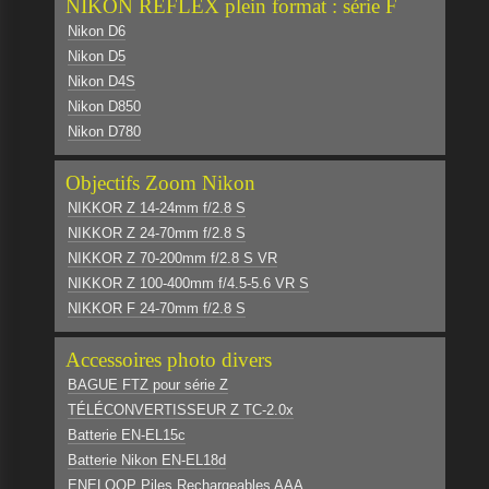
NIKON REFLEX plein format : série F
Nikon D6
Nikon D5
Nikon D4S
Nikon D850
Nikon D780
Objectifs Zoom Nikon
NIKKOR Z 14-24mm f/2.8 S
NIKKOR Z 24-70mm f/2.8 S
NIKKOR Z 70-200mm f/2.8 S VR
NIKKOR Z 100-400mm f/4.5-5.6 VR S
NIKKOR F 24-70mm f/2.8 S
Accessoires photo divers
BAGUE FTZ pour série Z
TÉLÉCONVERTISSEUR Z TC-2.0x
Batterie EN-EL15c
Batterie Nikon EN-EL18d
ENELOOP Piles Rechargeables AAA