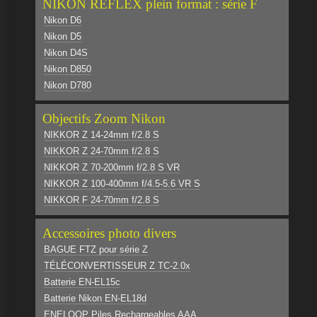
NIKON REFLEX plein format : série F
Nikon D6
Nikon D5
Nikon D4S
Nikon D850
Nikon D780
Objectifs Zoom Nikon
NIKKOR Z 14-24mm f/2.8 S
NIKKOR Z 24-70mm f/2.8 S
NIKKOR Z 70-200mm f/2.8 S VR
NIKKOR Z 100-400mm f/4.5-5.6 VR S
NIKKOR F 24-70mm f/2.8 S
Accessoires photo divers
BAGUE FTZ pour série Z
TÉLÉCONVERTISSEUR Z TC-2.0x
Batterie EN-EL15c
Batterie Nikon EN-EL18d
ENELOOP Piles Rechargeables AAA