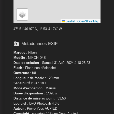
Leaflet
|
OpenStreetMap
47° 51' 46.97" N, 1° 53' 41.74" W

Métadonnées EXIF
Marque
:
Nikon
Modèle
:
NIKON D4S
Date de création
: Samedi 31 Août 2024 à 18:23:23
Flash
: Flash non déclenché
Ouverture
: f/8
Longueur de focale
: 120 mm
Sensibilité ISO
: 180
Mode d'exposition
: Manuel
Durée d'exposition
: 1/320 s
Distance de mise au point
: 33,50 m
Logiciel
: DxO PhotoLab 4.3.6
Auteur
: Pierre-Yves AUPIED
Copyright
: copyright(c)Pierre-Yves-Aupied