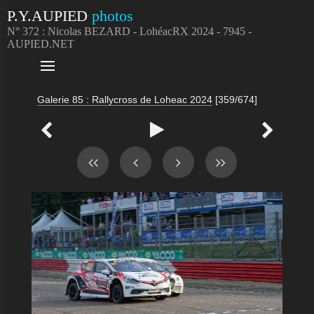
P.Y.AUPIED
photos
N° 372 : Nicolas BEZARD - LohéacRX 2024 - 7945 -
AUPIED.NET

Galerie 85 : Rallycross de Loheac 2024
[359/674]


