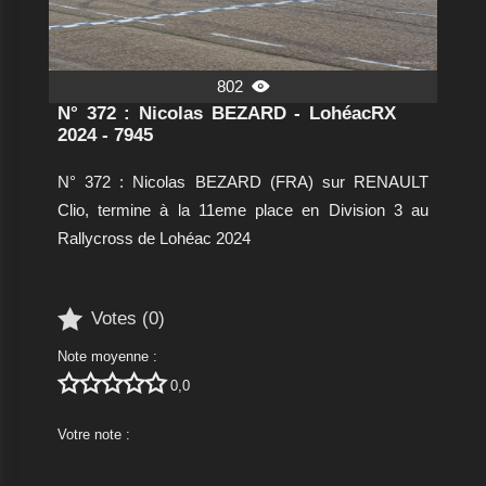
802

N° 372 : Nicolas BEZARD - LohéacRX
2024 - 7945
N° 372 : Nicolas BEZARD (FRA) sur RENAULT
Clio, termine à la 11eme place en Division 3 au
Rallycross de Lohéac 2024

Votes (
0
)
Note moyenne :





0,0
Votre note :




