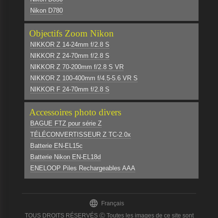
Nikon D780
Objectifs Zoom Nikon
NIKKOR Z 14-24mm f/2.8 S
NIKKOR Z 24-70mm f/2.8 S
NIKKOR Z 70-200mm f/2.8 S VR
NIKKOR Z 100-400mm f/4.5-5.6 VR S
NIKKOR F 24-70mm f/2.8 S
Accessoires photo divers
BAGUE FTZ pour série Z
TÉLÉCONVERTISSEUR Z TC-2.0x
Batterie EN-EL15c
Batterie Nikon EN-EL18d
ENELOOP Piles Rechargeables AAA

Français
TOUS DROITS RÉSERVÉS Ⓒ Toutes les images de ce site sont