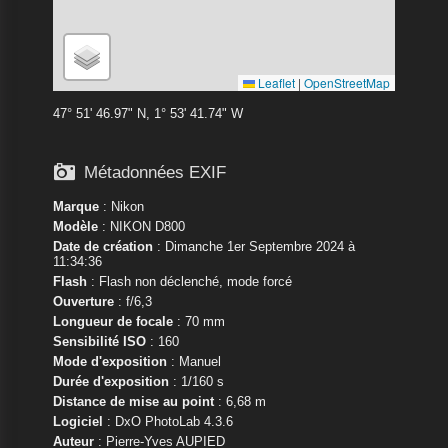
Leaflet
|
OpenStreetMap
47° 51' 46.97" N, 1° 53' 41.74" W

Métadonnées EXIF
Marque
:
Nikon
Modèle
:
NIKON D800
Date de création
: Dimanche 1er Septembre 2024 à
11:34:36
Flash
: Flash non déclenché, mode forcé
Ouverture
: f/6,3
Longueur de focale
: 70 mm
Sensibilité ISO
: 160
Mode d'exposition
: Manuel
Durée d'exposition
: 1/160 s
Distance de mise au point
: 6,68 m
Logiciel
: DxO PhotoLab 4.3.6
Auteur
: Pierre-Yves AUPIED