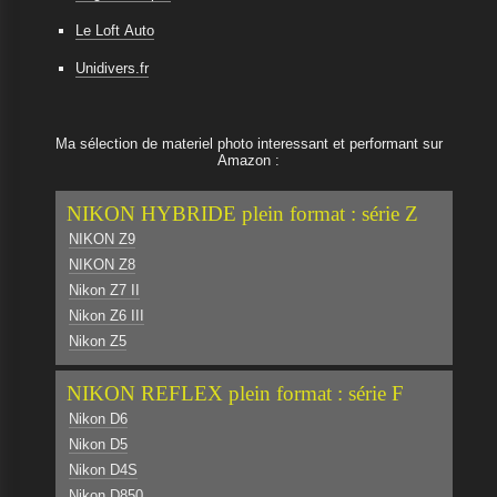
Le Loft Auto
Unidivers.fr
Ma sélection de materiel photo interessant et performant sur
Amazon :
NIKON HYBRIDE plein format : série Z
NIKON Z9
NIKON Z8
Nikon Z7 II
Nikon Z6 III
Nikon Z5
NIKON REFLEX plein format : série F
Nikon D6
Nikon D5
Nikon D4S
Nikon D850