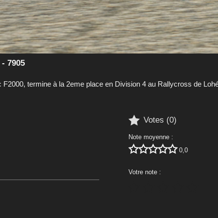
 - 7905
2000, termine à la 2eme place en Division 4 au Rallycross de Loh

Votes (
0
)
Note moyenne :





0,0
Votre note :




