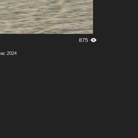
875

éac 2024