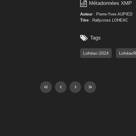

Métadonnées XMP
Auteur
: Pierre-Yves AUPIED
Titre
: Rallycross LOHEAC

Tags
Lohéac-2024
Lohéac