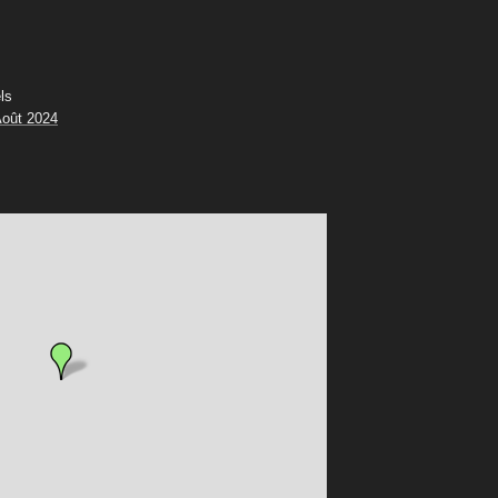
ls
oût 2024