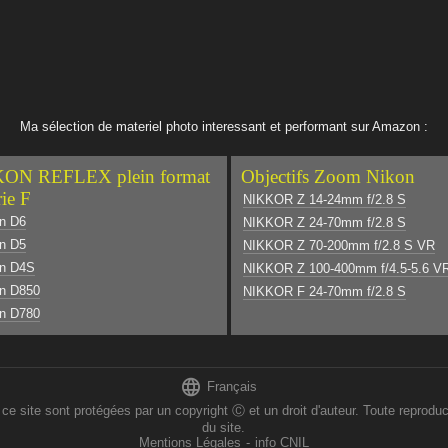
Ma sélection de materiel photo interessant et performant sur Amazon :
ON REFLEX plein format
Objectifs Zoom Nikon
rie F
NIKKOR Z 14-24mm f/2.8 S
n D6
NIKKOR Z 24-70mm f/2.8 S
n D5
NIKKOR Z 70-200mm f/2.8 S VR
on D4S
NIKKOR Z 100-400mm f/4.5-5.6 V
n D850
NIKKOR F 24-70mm f/2.8 S
n D780

Français
 sont protégées par un copyright Ⓒ et un droit d'auteur. Toute reproducti
du site.
Mentions Légales
-
info CNIL