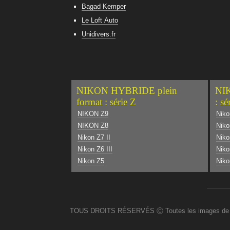
Bagad Kemper
Le Loft Auto
Unidivers.fr
NIKON HYBRIDE plein
NIK
format : série Z
: sé
NIKON Z9
Niko
NIKON Z8
Niko
Nikon Z7 II
Nik
Nikon Z6 III
Niko
Nikon Z5
Niko
TOUS DROITS RÉSERVÉS Ⓒ Toutes les images de ce site