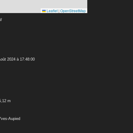
Leaflet
|
OpenStreetMap
 W
oût 2024 à 17:48:00
5,12 m
-Yves-Aupied