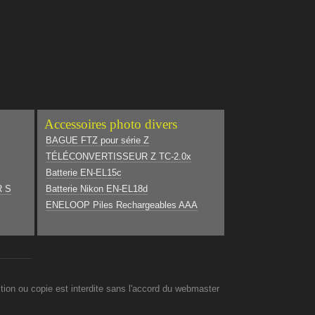
Accessoires photo divers
BAGUE FTZ pour série Z
TÉLÉCONVERTISSEUR Z TC-2.0x
Batterie EN-EL15c
R S
Batterie Nikon EN-EL18d
ENELOOP Piles Rechargeables AAA
on ou copie est interdite sans l'accord du webmaster