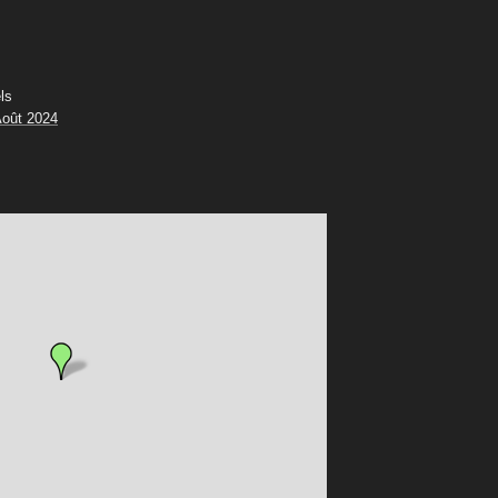
ls
oût 2024