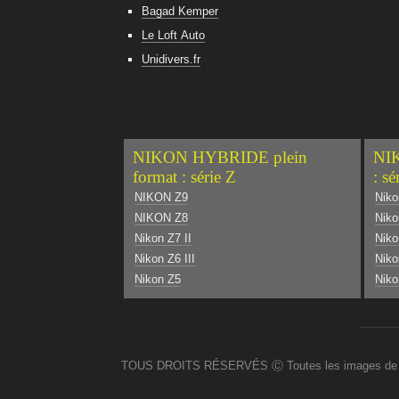
Bagad Kemper
Le Loft Auto
Unidivers.fr
NIKON HYBRIDE plein
NIK
format : série Z
: sé
NIKON Z9
Niko
NIKON Z8
Niko
Nikon Z7 II
Nik
Nikon Z6 III
Niko
Nikon Z5
Niko
TOUS DROITS RÉSERVÉS Ⓒ Toutes les images de ce site