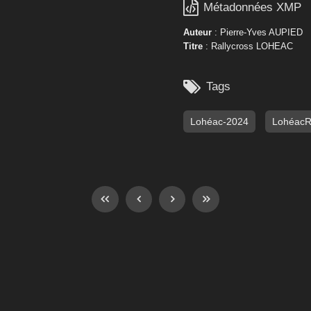

Métadonnées XMP
Auteur
: Pierre-Yves AUPIED
Titre
: Rallycross LOHEAC

Tags
Lohéac-2024
Lohéac