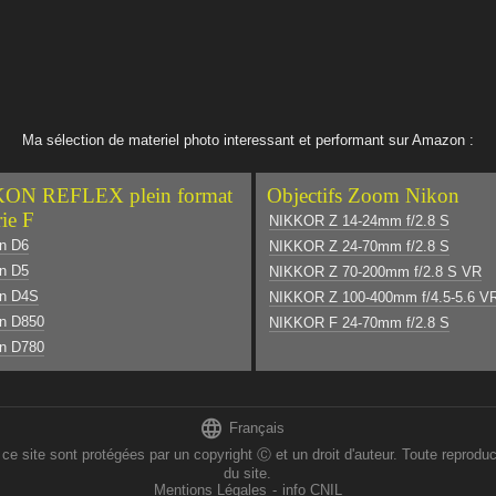
Ma sélection de materiel photo interessant et performant sur Amazon :
ON REFLEX plein format
Objectifs Zoom Nikon
rie F
NIKKOR Z 14-24mm f/2.8 S
n D6
NIKKOR Z 24-70mm f/2.8 S
n D5
NIKKOR Z 70-200mm f/2.8 S VR
on D4S
NIKKOR Z 100-400mm f/4.5-5.6 V
n D850
NIKKOR F 24-70mm f/2.8 S
n D780

Français
 sont protégées par un copyright Ⓒ et un droit d'auteur. Toute reproducti
du site.
Mentions Légales
-
info CNIL