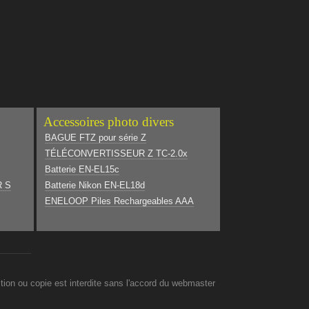
Accessoires photo divers
BAGUE FTZ pour série Z
TÉLÉCONVERTISSEUR Z TC-2.0x
Batterie EN-EL15c
R S
Batterie Nikon EN-EL18d
ENELOOP Piles Rechargeables AAA
on ou copie est interdite sans l'accord du webmaster