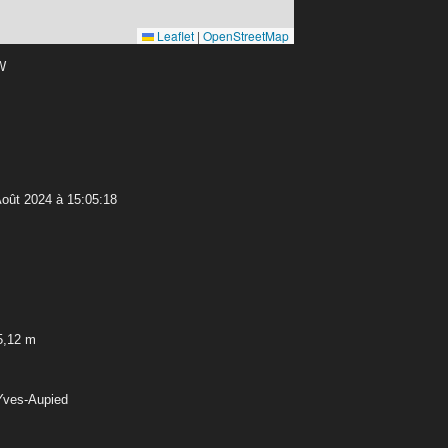
Leaflet
|
OpenStreetMap
 W
oût 2024 à 15:05:18
5,12 m
-Yves-Aupied