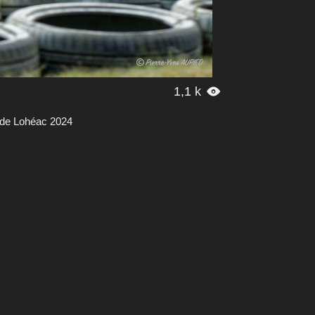
1,1 k

 de Lohéac 2024