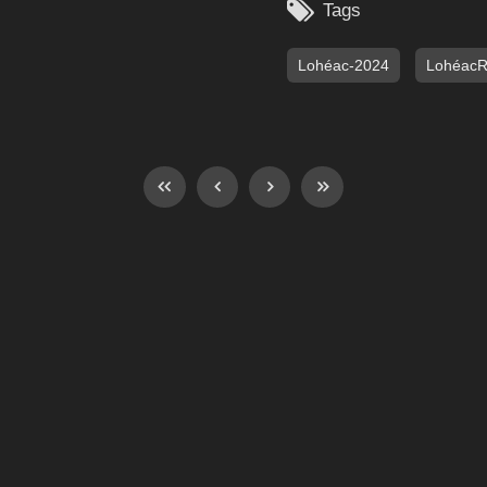

Tags
Lohéac-2024
Lohéac