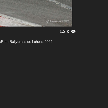
1,2 k

R au Rallycross de Lohéac 2024