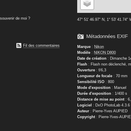
souvenir de moi ?
47° 51' 46.97" N, 1° 53' 41.74"

Métadonnées EXIF

Fil des commentaires
Marque
:
Nikon
Modèle
:
NIKON D800
Date de création
: Dimanche 1e
Flash
: Flash non déclenché, m
Ouverture
: f/6,3
Longueur de focale
: 70 mm
Sensibilité ISO
: 800
Mode d'exposition
: Manuel
Durée d'exposition
: 1/400 s
Distance de mise au point
: 6
Logiciel
: DxO PhotoLab 4.3.6
Auteur
: Pierre-Yves AUPIED
Copyright
: Pierre-Yves-AUPI