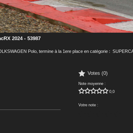
cRX 2024 - 53987
KSWAGEN Polo, termine à la 1ere place en catégorie : SUPERCA

Votes (
0
)
Note moyenne :





0,0
Votre note :




