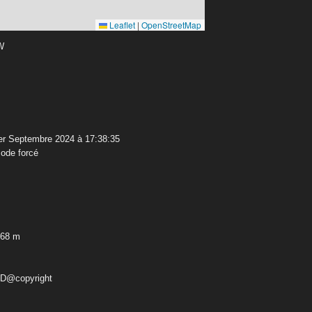
Leaflet
|
OpenStreetMap
 W
r Septembre 2024 à 17:38:35
ode forcé
,68 m
ED@copyright