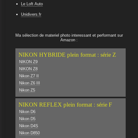
Le Loft Auto
Unidivers.fr
Ma sélection de materiel photo interessant et performant sur
Amazon :
NIKON HYBRIDE plein format : série Z
NIKON Z9
NIKON Z8
Nikon Z7 II
Nikon Z6 III
Nikon Z5
NIKON REFLEX plein format : série F
Nikon D6
Nikon D5
Nikon D4S
Nikon D850