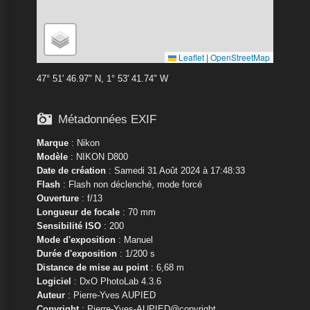
Leaflet
|
OpenStreetMap
47° 51' 46.97" N, 1° 53' 41.74" W

Métadonnées EXIF
Marque
:
Nikon
Modèle
:
NIKON D800
Date de création
: Samedi 31 Août 2024 à 17:48:33
Flash
: Flash non déclenché, mode forcé
Ouverture
: f/13
Longueur de focale
: 70 mm
Sensibilité ISO
: 200
Mode d'exposition
: Manuel
Durée d'exposition
: 1/200 s
Distance de mise au point
: 6,68 m
Logiciel
: DxO PhotoLab 4.3.6
Auteur
: Pierre-Yves AUPIED
Copyright
: Pierre-Yves-AUPIED@copyright