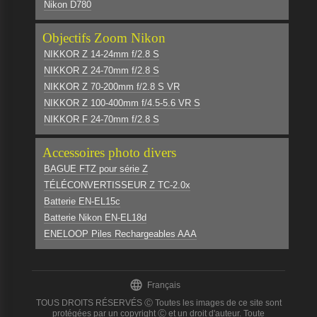
Nikon D780
Objectifs Zoom Nikon
NIKKOR Z 14-24mm f/2.8 S
NIKKOR Z 24-70mm f/2.8 S
NIKKOR Z 70-200mm f/2.8 S VR
NIKKOR Z 100-400mm f/4.5-5.6 VR S
NIKKOR F 24-70mm f/2.8 S
Accessoires photo divers
BAGUE FTZ pour série Z
TÉLÉCONVERTISSEUR Z TC-2.0x
Batterie EN-EL15c
Batterie Nikon EN-EL18d
ENELOOP Piles Rechargeables AAA

Français
TOUS DROITS RÉSERVÉS Ⓒ Toutes les images de ce site sont
protégées par un copyright Ⓒ et un droit d'auteur. Toute