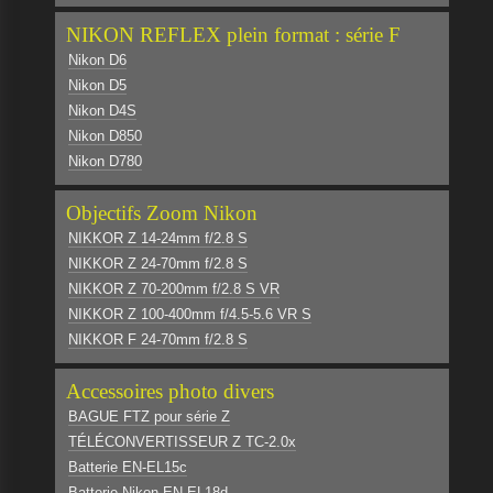
NIKON REFLEX plein format : série F
Nikon D6
Nikon D5
Nikon D4S
Nikon D850
Nikon D780
Objectifs Zoom Nikon
NIKKOR Z 14-24mm f/2.8 S
NIKKOR Z 24-70mm f/2.8 S
NIKKOR Z 70-200mm f/2.8 S VR
NIKKOR Z 100-400mm f/4.5-5.6 VR S
NIKKOR F 24-70mm f/2.8 S
Accessoires photo divers
BAGUE FTZ pour série Z
TÉLÉCONVERTISSEUR Z TC-2.0x
Batterie EN-EL15c
Batterie Nikon EN-EL18d