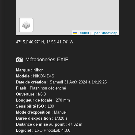
Leaflet
|
OpenStreetMap
47° 51' 46.97" N, 1° 53' 41.74" W

Métadonnées EXIF
Marque
:
Nikon
Modèle
:
NIKON D4S
Date de création
: Samedi 31 Août 2024 à 14:19:25
Flash
: Flash non déclenché
Ouverture
: f/6,3
Longueur de focale
: 270 mm
Sensibilité ISO
: 180
Mode d'exposition
: Manuel
Durée d'exposition
: 1/320 s
Distance de mise au point
: 47,32 m
Logiciel
: DxO PhotoLab 4.3.6