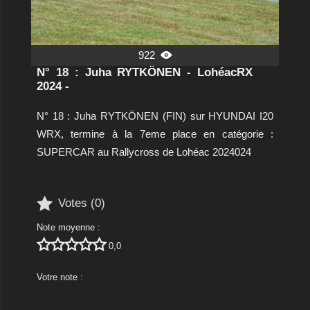
922

N° 18 : Juha RYTKÖNEN - LohéacRX
2024 -
N° 18 : Juha RYTKÖNEN (FIN) sur HYUNDAI I20
WRX, termine à la 7eme place en catégorie :
SUPERCAR au Rallycross de Lohéac 2024024

Votes (
0
)
Note moyenne :





0,0
Votre note :




