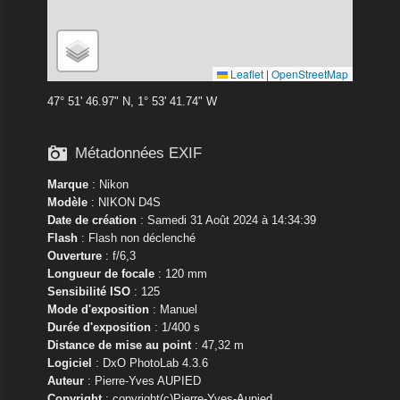
Leaflet
|
OpenStreetMap
47° 51' 46.97" N, 1° 53' 41.74" W

Métadonnées EXIF
Marque
:
Nikon
Modèle
:
NIKON D4S
Date de création
: Samedi 31 Août 2024 à 14:34:39
Flash
: Flash non déclenché
Ouverture
: f/6,3
Longueur de focale
: 120 mm
Sensibilité ISO
: 125
Mode d'exposition
: Manuel
Durée d'exposition
: 1/400 s
Distance de mise au point
: 47,32 m
Logiciel
: DxO PhotoLab 4.3.6
Auteur
: Pierre-Yves AUPIED
Copyright
: copyright(c)Pierre-Yves-Aupied