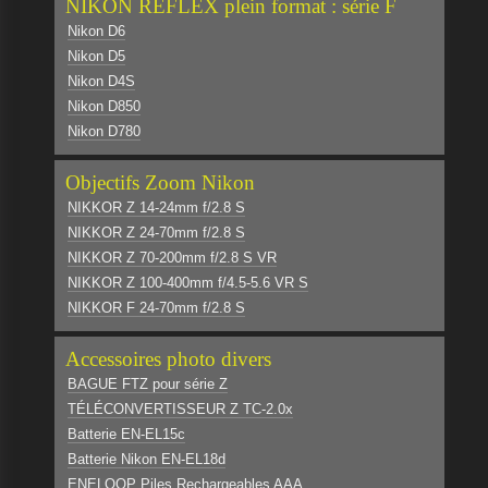
NIKON REFLEX plein format : série F
Nikon D6
Nikon D5
Nikon D4S
Nikon D850
Nikon D780
Objectifs Zoom Nikon
NIKKOR Z 14-24mm f/2.8 S
NIKKOR Z 24-70mm f/2.8 S
NIKKOR Z 70-200mm f/2.8 S VR
NIKKOR Z 100-400mm f/4.5-5.6 VR S
NIKKOR F 24-70mm f/2.8 S
Accessoires photo divers
BAGUE FTZ pour série Z
TÉLÉCONVERTISSEUR Z TC-2.0x
Batterie EN-EL15c
Batterie Nikon EN-EL18d
ENELOOP Piles Rechargeables AAA