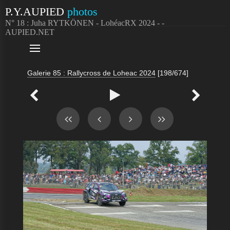
P.Y.AUPIED
photos
N° 18 : Juha RYTKÖNEN - LohéacRX 2024 - -
AUPIED.NET

Galerie 85 : Rallycross de Loheac 2024
[198/674]


