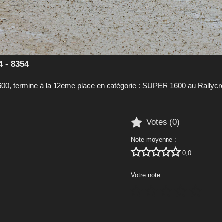
 - 8354
0, termine à la 12eme place en catégorie : SUPER 1600 au Rallyc

Votes (
0
)
Note moyenne :





0,0
Votre note :




