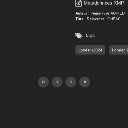

Métadonnées XMP
Auteur
: Pierre-Yves AUPIED
Titre
: Rallycross LOHEAC

Tags
Lohéac-2024
Lohéac