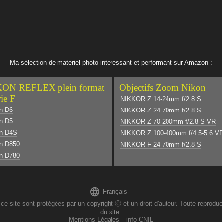
Ma sélection de materiel photo interessant et performant sur Amazon :
ON REFLEX plein format
Objectifs Zoom Nikon
rie F
NIKKOR Z 14-24mm f/2.8 S
n D6
NIKKOR Z 24-70mm f/2.8 S
n D5
NIKKOR Z 70-200mm f/2.8 S VR
on D4S
NIKKOR Z 100-400mm f/4.5-5.6 V
n D850
NIKKOR F 24-70mm f/2.8 S
n D780

Français
 sont protégées par un copyright Ⓒ et un droit d'auteur. Toute reproducti
du site.
Mentions Légales
-
info CNIL