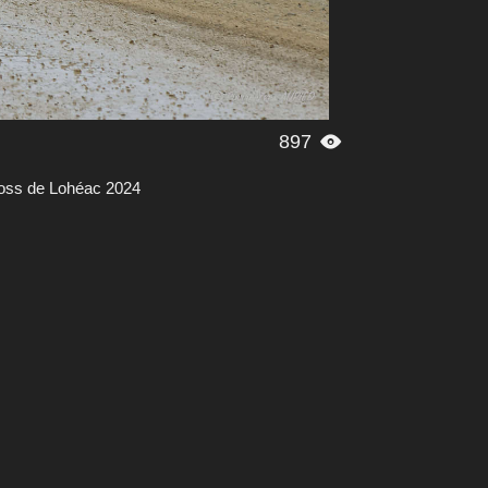
897

ross de Lohéac 2024