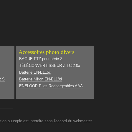
Accessoires photo divers
BAGUE FTZ pour série Z
TÉLÉCONVERTISSEUR Z TC-2.0x
Batterie EN-EL15c
R S
Batterie Nikon EN-EL18d
ENELOOP Piles Rechargeables AAA
on ou copie est interdite sans l'accord du webmaster