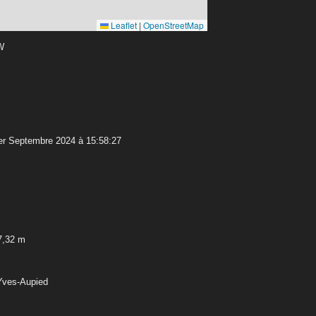
Leaflet
|
OpenStreetMap
 W
r Septembre 2024 à 15:58:27
7,32 m
-Yves-Aupied