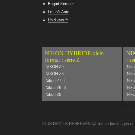
Bagad Kemper
Le Loft Auto
Unidivers.fr
NIKON HYBRIDE plein
NIK
format : série Z
: sé
NIKON Z9
Niko
NIKON Z8
Niko
Nikon Z7 II
Nik
Nikon Z6 III
Niko
Nikon Z5
Niko
TOUS DROITS RÉSERVÉS Ⓒ Toutes les images de ce site