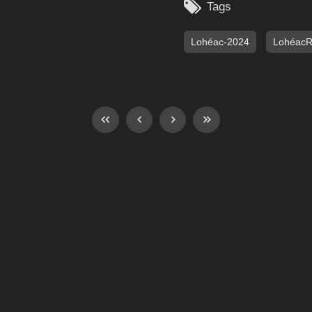

Tags
Lohéac-2024
Lohéac