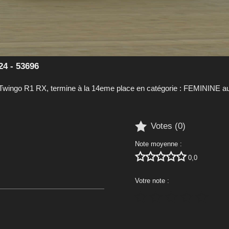
24 - 53696
ingo R1 RX, termine à la 14eme place en catégorie : FEMININE au

Votes (
0
)
Note moyenne :





0,0
Votre note :




