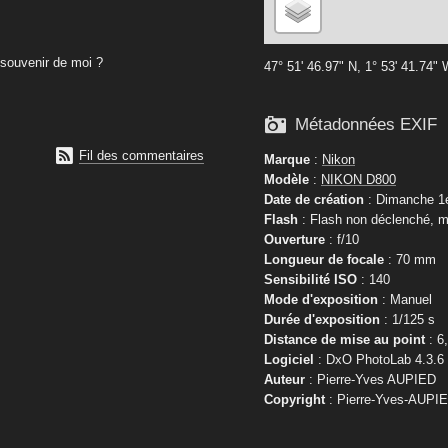
souvenir de moi ?
47° 51' 46.97" N, 1° 53' 41.74"

Métadonnées EXIF

Fil des commentaires
Marque
:
Nikon
Modèle
:
NIKON D800
Date de création
: Dimanche 1e
Flash
: Flash non déclenché, m
Ouverture
: f/10
Longueur de focale
: 70 mm
Sensibilité ISO
: 140
Mode d'exposition
: Manuel
Durée d'exposition
: 1/125 s
Distance de mise au point
: 6
Logiciel
: DxO PhotoLab 4.3.6
Auteur
: Pierre-Yves AUPIED
Copyright
: Pierre-Yves-AUPI