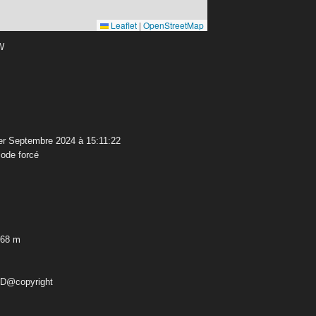
Leaflet
|
OpenStreetMap
 W
r Septembre 2024 à 15:11:22
ode forcé
,68 m
ED@copyright