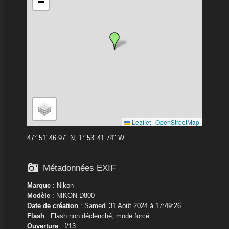
−
Leaflet
|
OpenStreetMap
47° 51' 46.97" N, 1° 53' 41.74" W

Métadonnées EXIF
Marque
:
Nikon
Modèle
:
NIKON D800
Date de création
: Samedi 31 Août 2024 à 17:49:26
Flash
: Flash non déclenché, mode forcé
Ouverture
: f/13