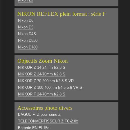
Nikon Z5
NIKON REFLEX plein format : série F
Nikon D6
Nikon D5
Nikon D4S
Nikon D850
Nikon D780
Objectifs Zoom Nikon
NIKKOR Z 14-24mm f/2.8 S
NIKKOR Z 24-70mm f/2.8 S
NIKKOR Z 70-200mm f/2.8 S VR
NIKKOR Z 100-400mm f/4.5-5.6 VR S
NIKKOR F 24-70mm f/2.8 S
Accessoires photo divers
BAGUE FTZ pour série Z
TÉLÉCONVERTISSEUR Z TC-2.0x
Batterie EN-EL15c