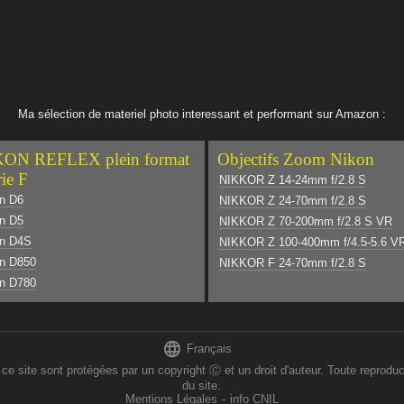
Ma sélection de materiel photo interessant et performant sur Amazon :
ON REFLEX plein format
Objectifs Zoom Nikon
rie F
NIKKOR Z 14-24mm f/2.8 S
n D6
NIKKOR Z 24-70mm f/2.8 S
n D5
NIKKOR Z 70-200mm f/2.8 S VR
on D4S
NIKKOR Z 100-400mm f/4.5-5.6 V
n D850
NIKKOR F 24-70mm f/2.8 S
n D780

Français
 sont protégées par un copyright Ⓒ et un droit d'auteur. Toute reproducti
du site.
Mentions Légales
-
info CNIL