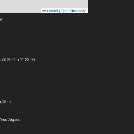
Leaflet
|
OpenStreetMap
 W
oût 2024 à 11:23:00
5,12 m
-Yves-Aupied