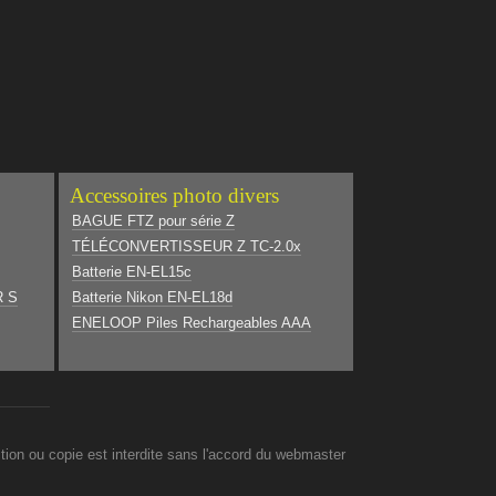
Accessoires photo divers
BAGUE FTZ pour série Z
TÉLÉCONVERTISSEUR Z TC-2.0x
Batterie EN-EL15c
R S
Batterie Nikon EN-EL18d
ENELOOP Piles Rechargeables AAA
on ou copie est interdite sans l'accord du webmaster