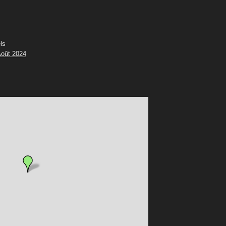
ls
oût 2024