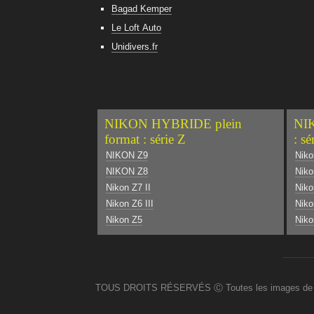
Bagad Kemper
Le Loft Auto
Unidivers.fr
NIKON HYBRIDE plein
NIK
format : série Z
: sé
NIKON Z9
Niko
NIKON Z8
Niko
Nikon Z7 II
Nik
Nikon Z6 III
Niko
Nikon Z5
Niko
TOUS DROITS RÉSERVÉS Ⓒ Toutes les images de ce site