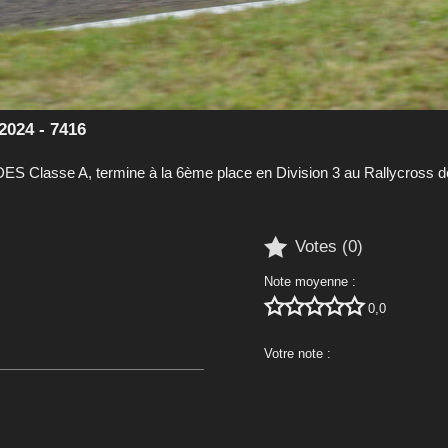
2024 - 7416
 Classe A, termine à la 6ème place en Division 3 au Rallycross 

Votes (
0
)
Note moyenne :





0,0
Votre note :




