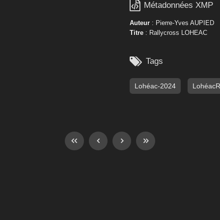

Métadonnées XMP
Auteur
: Pierre-Yves AUPIED
Titre
: Rallycross LOHEAC

Tags
Lohéac-2024
Lohéac