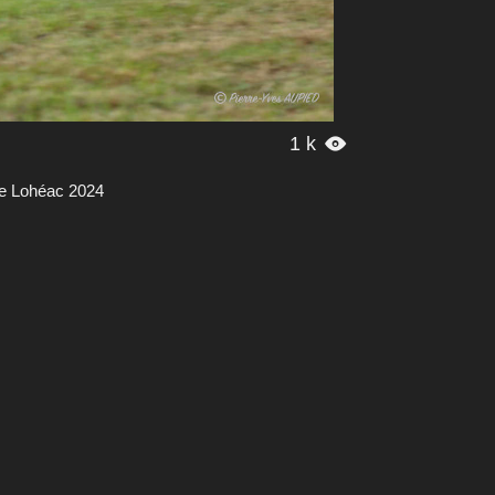
1 k

de Lohéac 2024