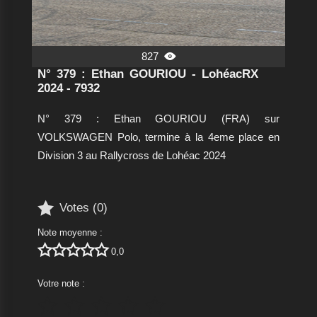
827

N° 379 : Ethan GOURIOU - LohéacRX
2024 - 7932
N° 379 : Ethan GOURIOU (FRA) sur
VOLKSWAGEN Polo, termine à la 4eme place en
Division 3 au Rallycross de Lohéac 2024

Votes (
0
)
Note moyenne :





0,0
Votre note :




