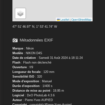
Leaflet
|
OpenStreetMap
47° 51' 46.97" N, 1° 53' 41.74" W

Métadonnées EXIF
Marque
:
Nikon
Modèle
:
NIKON D4S
Date de création
: Samedi 31 Août 2024 à 18:11:24
Flash
: Flash non déclenché
Ouverture
: f/9
Longueur de focale
: 120 mm
Sensibilité ISO
: 320
Mode d'exposition
: Manuel
Durée d'exposition
: 1/400 s
Distance de mise au point
: 19,95 m
Logiciel
: DxO PhotoLab 4.3.6
Auteur
: Pierre-Yves AUPIED
Copyright
: copyright(c)Pierre-Yves-Aupied