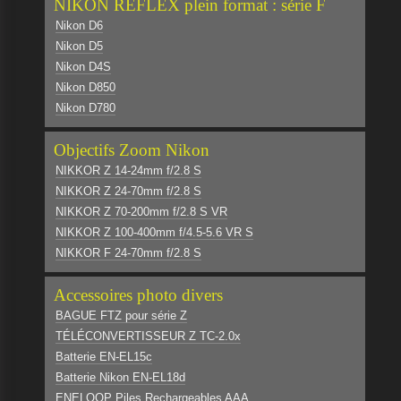
NIKON REFLEX plein format : série F
Nikon D6
Nikon D5
Nikon D4S
Nikon D850
Nikon D780
Objectifs Zoom Nikon
NIKKOR Z 14-24mm f/2.8 S
NIKKOR Z 24-70mm f/2.8 S
NIKKOR Z 70-200mm f/2.8 S VR
NIKKOR Z 100-400mm f/4.5-5.6 VR S
NIKKOR F 24-70mm f/2.8 S
Accessoires photo divers
BAGUE FTZ pour série Z
TÉLÉCONVERTISSEUR Z TC-2.0x
Batterie EN-EL15c
Batterie Nikon EN-EL18d
ENELOOP Piles Rechargeables AAA