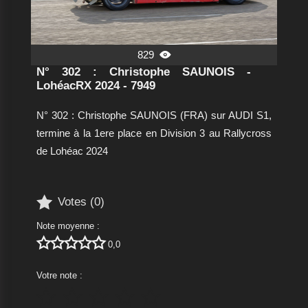
829

N° 302 : Christophe SAUNOIS -
LohéacRX 2024 - 7949
N° 302 : Christophe SAUNOIS (FRA) sur AUDI S1,
termine à la 1ere place en Division 3 au Rallycross
de Lohéac 2024

Votes (
0
)
Note moyenne :





0,0
Votre note :




