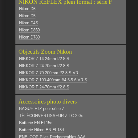
NIKON REFLEX plein format : série F
Nikon D6
Nikon D5
Nikon D4S
Nikon D850
Nikon D780
Objectifs Zoom Nikon
NIKKOR Z 14-24mm f/2.8 S
NIKKOR Z 24-70mm f/2.8 S
NIKKOR Z 70-200mm f/2.8 S VR
NIKKOR Z 100-400mm f/4.5-5.6 VR S
NIKKOR F 24-70mm f/2.8 S
Accessoires photo divers
BAGUE FTZ pour série Z
TÉLÉCONVERTISSEUR Z TC-2.0x
Batterie EN-EL15c
Batterie Nikon EN-EL18d
ENELOOP Piles Rechargeables AAA