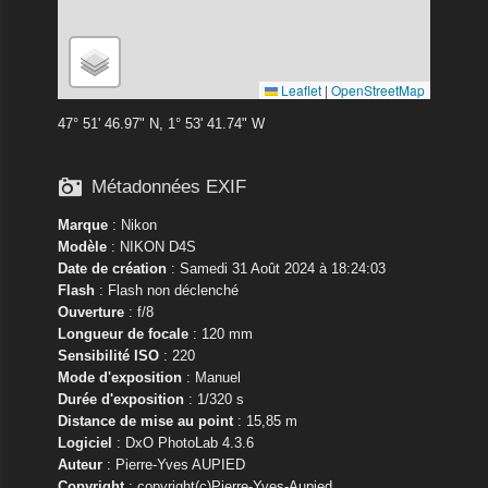
Leaflet
|
OpenStreetMap
47° 51' 46.97" N, 1° 53' 41.74" W

Métadonnées EXIF
Marque
:
Nikon
Modèle
:
NIKON D4S
Date de création
: Samedi 31 Août 2024 à 18:24:03
Flash
: Flash non déclenché
Ouverture
: f/8
Longueur de focale
: 120 mm
Sensibilité ISO
: 220
Mode d'exposition
: Manuel
Durée d'exposition
: 1/320 s
Distance de mise au point
: 15,85 m
Logiciel
: DxO PhotoLab 4.3.6
Auteur
: Pierre-Yves AUPIED
Copyright
: copyright(c)Pierre-Yves-Aupied