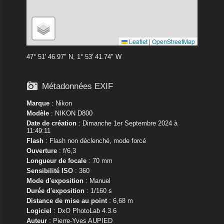
Leaflet
|
OpenStreetMap
47° 51' 46.97" N, 1° 53' 41.74" W

Métadonnées EXIF
Marque
:
Nikon
Modèle
:
NIKON D800
Date de création
: Dimanche 1er Septembre 2024 à
11:49:11
Flash
: Flash non déclenché, mode forcé
Ouverture
: f/6,3
Longueur de focale
: 70 mm
Sensibilité ISO
: 360
Mode d'exposition
: Manuel
Durée d'exposition
: 1/160 s
Distance de mise au point
: 6,68 m
Logiciel
: DxO PhotoLab 4.3.6
Auteur
: Pierre-Yves AUPIED