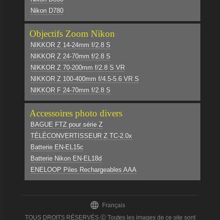
Nikon D780
Objectifs Zoom Nikon
NIKKOR Z 14-24mm f/2.8 S
NIKKOR Z 24-70mm f/2.8 S
NIKKOR Z 70-200mm f/2.8 S VR
NIKKOR Z 100-400mm f/4.5-5.6 VR S
NIKKOR F 24-70mm f/2.8 S
Accessoires photo divers
BAGUE FTZ pour série Z
TÉLÉCONVERTISSEUR Z TC-2.0x
Batterie EN-EL15c
Batterie Nikon EN-EL18d
ENELOOP Piles Rechargeables AAA

Français
TOUS DROITS RÉSERVÉS Ⓒ Toutes les images de ce site sont