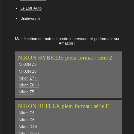
Le Loft Auto
Unidivers.fr
Ma sélection de materiel photo interessant et performant sur
Amazon :
NIKON HYBRIDE plein format : série Z
NIKON Z9
NIKON Z8
Nikon Z7 II
Nikon Z6 III
Nikon Z5
NIKON REFLEX plein format : série F
Nikon D6
Nikon D5
Nikon D4S
Nikon D850