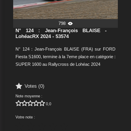
798

N° 124 : Jean-François BLAISE -
LohéacRX 2024 - 53574
N° 124 : Jean-François BLAISE (FRA) sur FORD
Fiesta S1600, termine à la 7eme place en catégorie :
SUPER 1600 au Rallycross de Lohéac 2024

Votes (
0
)
Note moyenne :





0,0
Votre note :




