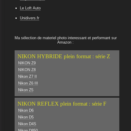
Le Loft Auto
Unidivers.fr
Ma sélection de materiel photo interessant et performant sur
Amazon :
NIKON HYBRIDE plein format : série Z
NIKON Z9
NIKON Z8
Nikon Z7 II
Nikon Z6 III
Nikon Z5
NIKON REFLEX plein format : série F
Nikon D6
Nikon D5
Nikon D4S
Nikon D850