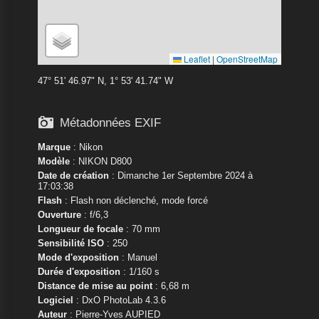
Leaflet
|
OpenStreetMap
47° 51' 46.97" N, 1° 53' 41.74" W

Métadonnées EXIF
Marque
:
Nikon
Modèle
:
NIKON D800
Date de création
: Dimanche 1er Septembre 2024 à
17:03:38
Flash
: Flash non déclenché, mode forcé
Ouverture
: f/6,3
Longueur de focale
: 70 mm
Sensibilité ISO
: 250
Mode d'exposition
: Manuel
Durée d'exposition
: 1/160 s
Distance de mise au point
: 6,68 m
Logiciel
: DxO PhotoLab 4.3.6
Auteur
: Pierre-Yves AUPIED