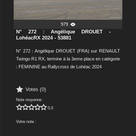
979

N° 272 : Angélique DROUET -
LohéacRX 2024 - 53881
N° 272 : Angélique DROUET (FRA) sur RENAULT
Twingo R1 RX, termine à la 3eme place en catégorie
: FEMININE au Rallycross de Lohéac 2024

Votes (
0
)
Note moyenne :





0,0
Votre note :




