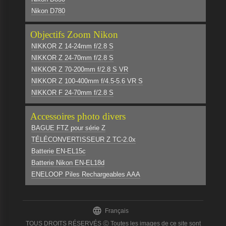
Nikon D780
Objectifs Zoom Nikon
NIKKOR Z 14-24mm f/2.8 S
NIKKOR Z 24-70mm f/2.8 S
NIKKOR Z 70-200mm f/2.8 S VR
NIKKOR Z 100-400mm f/4.5-5.6 VR S
NIKKOR F 24-70mm f/2.8 S
Accessoires photo divers
BAGUE FTZ pour série Z
TÉLÉCONVERTISSEUR Z TC-2.0x
Batterie EN-EL15c
Batterie Nikon EN-EL18d
ENELOOP Piles Rechargeables AAA

Français
TOUS DROITS RÉSERVÉS Ⓒ Toutes les images de ce site sont