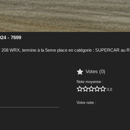
24 - 7699
208 WRX, termine à la 5eme place en catégorie : SUPERCAR au Ra

Votes (
0
)
Note moyenne :





0,0
Votre note :




