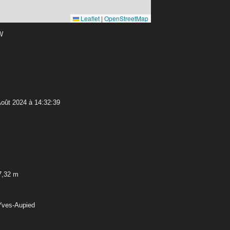
Leaflet
|
OpenStreetMap
 W
oût 2024 à 14:32:39
7,32 m
-Yves-Aupied