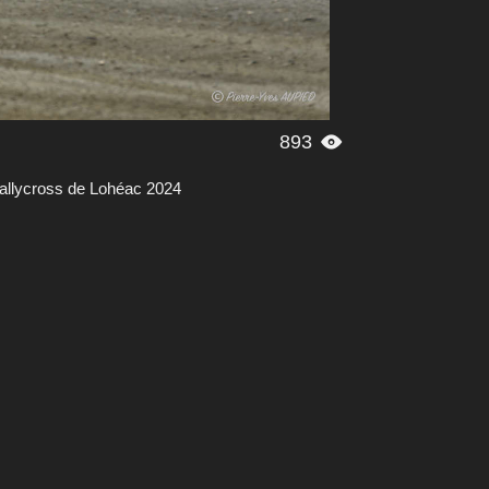
893

llycross de Lohéac 2024