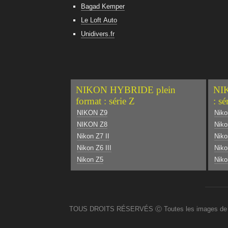
Bagad Kemper
Le Loft Auto
Unidivers.fr
NIKON HYBRIDE plein
NIK
format : série Z
: sé
NIKON Z9
Niko
NIKON Z8
Niko
Nikon Z7 II
Nik
Nikon Z6 III
Niko
Nikon Z5
Niko
TOUS DROITS RÉSERVÉS Ⓒ Toutes les images de ce site