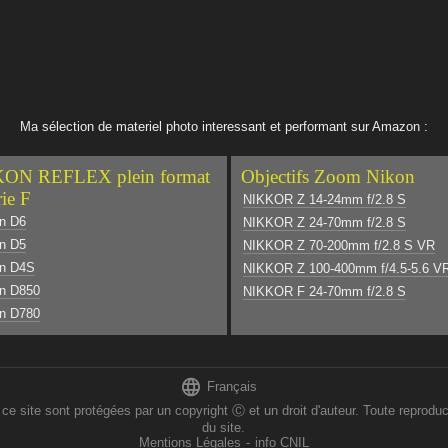
Ma sélection de materiel photo interessant et performant sur Amazon :
ON REFLEX plein format
Objectifs Zoom Nikon
rie F
NIKKOR Z 14-24mm f/2.8 S
n D6
NIKKOR Z 24-70mm f/2.8 S
n D5
NIKKOR Z 70-200mm f/2.8 S VR
on D4S
NIKKOR Z 100-400mm f/4.5-5.6 V
n D850
NIKKOR F 24-70mm f/2.8 S
n D780

Français
 sont protégées par un copyright Ⓒ et un droit d'auteur. Toute reproducti
du site.
Mentions Légales
-
info CNIL