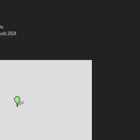
ls
oût 2024