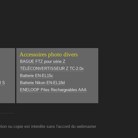
Accessoires photo divers
BAGUE FTZ pour série Z
TÉLÉCONVERTISSEUR Z TC-2.0x
Batterie EN-EL15c
R S
Batterie Nikon EN-EL18d
ENELOOP Piles Rechargeables AAA
on ou copie est interdite sans l'accord du webmaster