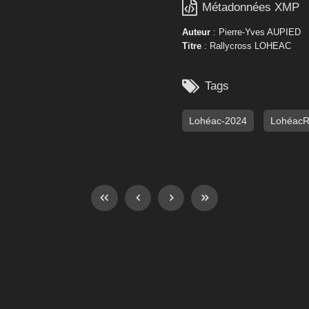

Métadonnées XMP
Auteur
: Pierre-Yves AUPIED
Titre
: Rallycross LOHEAC

Tags
Lohéac-2024
Lohéac