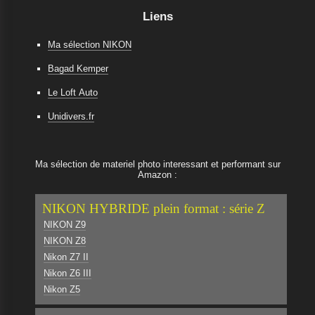
Liens
Ma sélection NIKON
Bagad Kemper
Le Loft Auto
Unidivers.fr
Ma sélection de materiel photo interessant et performant sur
Amazon :
NIKON HYBRIDE plein format : série Z
NIKON Z9
NIKON Z8
Nikon Z7 II
Nikon Z6 III
Nikon Z5