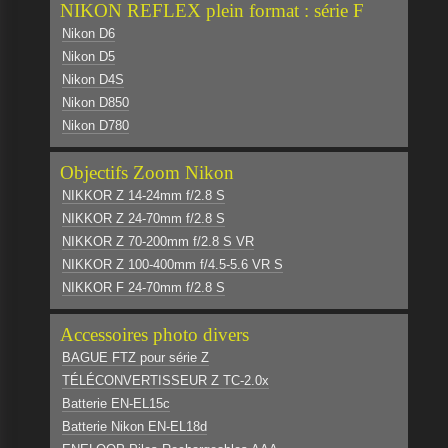
NIKON REFLEX plein format : série F
Nikon D6
Nikon D5
Nikon D4S
Nikon D850
Nikon D780
Objectifs Zoom Nikon
NIKKOR Z 14-24mm f/2.8 S
NIKKOR Z 24-70mm f/2.8 S
NIKKOR Z 70-200mm f/2.8 S VR
NIKKOR Z 100-400mm f/4.5-5.6 VR S
NIKKOR F 24-70mm f/2.8 S
Accessoires photo divers
BAGUE FTZ pour série Z
TÉLÉCONVERTISSEUR Z TC-2.0x
Batterie EN-EL15c
Batterie Nikon EN-EL18d