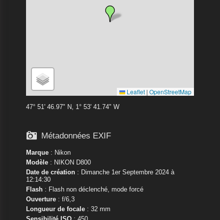
Leaflet
|
OpenStreetMap
47° 51' 46.97" N, 1° 53' 41.74" W

Métadonnées EXIF
Marque
:
Nikon
Modèle
:
NIKON D800
Date de création
: Dimanche 1er Septembre 2024 à
12:14:30
Flash
: Flash non déclenché, mode forcé
Ouverture
: f/6,3
Longueur de focale
: 32 mm
Sensibilité ISO
: 450