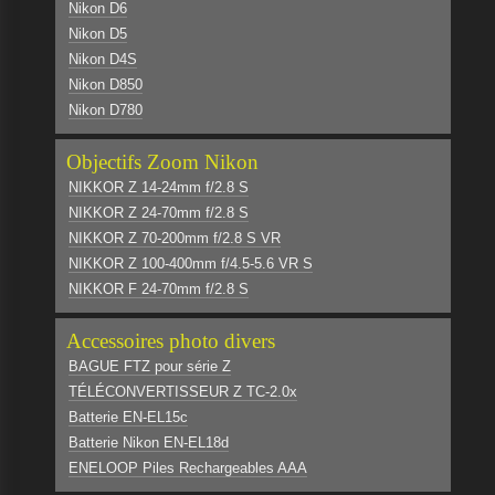
Nikon D6
Nikon D5
Nikon D4S
Nikon D850
Nikon D780
Objectifs Zoom Nikon
NIKKOR Z 14-24mm f/2.8 S
NIKKOR Z 24-70mm f/2.8 S
NIKKOR Z 70-200mm f/2.8 S VR
NIKKOR Z 100-400mm f/4.5-5.6 VR S
NIKKOR F 24-70mm f/2.8 S
Accessoires photo divers
BAGUE FTZ pour série Z
TÉLÉCONVERTISSEUR Z TC-2.0x
Batterie EN-EL15c
Batterie Nikon EN-EL18d
ENELOOP Piles Rechargeables AAA