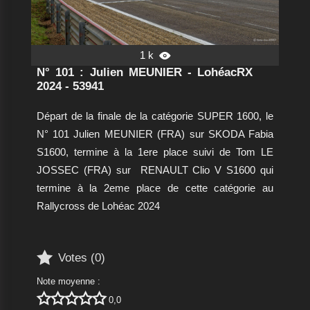
1 k

N° 101 : Julien MEUNIER - LohéacRX
2024 - 53941
Départ de la finale de la catégorie SUPER 1600, le
N° 101 Julien MEUNIER (FRA) sur SKODA Fabia
S1600, termine à la 1ere place suivi de Tom LE
JOSSEC (FRA) sur RENAULT Clio V S1600 qui
termine à la 2eme place de cette catégorie au
Rallycross de Lohéac 2024

Votes (
0
)
Note moyenne :





0,0