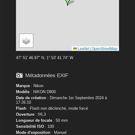
Leaflet
|
OpenStreetMap
47° 51' 46.97" N, 1° 53' 41.74" W

Métadonnées EXIF
Marque
:
Nikon
Modèle
:
NIKON D800
Date de création
: Dimanche 1er Septembre 2024 à
17:26:10
Flash
: Flash non déclenché, mode forcé
Ouverture
: f/6,3
Longueur de focale
: 50 mm
Sensibilité ISO
: 100
Mode d'exposition
: Manuel