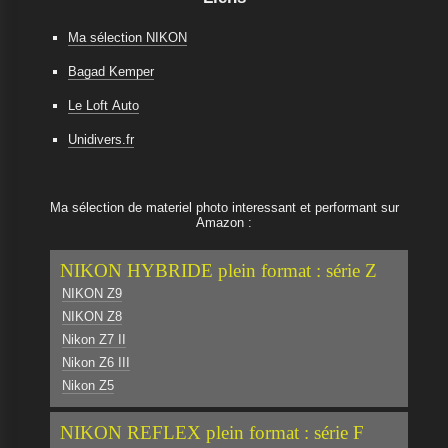
Ma sélection NIKON
Bagad Kemper
Le Loft Auto
Unidivers.fr
Ma sélection de materiel photo interessant et performant sur
Amazon :
NIKON HYBRIDE plein format : série Z
NIKON Z9
NIKON Z8
Nikon Z7 II
Nikon Z6 III
Nikon Z5
NIKON REFLEX plein format : série F