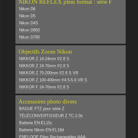
NIKON REFLEX plein format : série F
Nikon D6
Nikon D5
Nikon D4S
Nikon D850
Nikon D780
Objectifs Zoom Nikon
NIKKOR Z 14-24mm f/2.8 S
NIKKOR Z 24-70mm f/2.8 S
NIKKOR Z 70-200mm f/2.8 S VR
NIKKOR Z 100-400mm f/4.5-5.6 VR S
NIKKOR F 24-70mm f/2.8 S
Accessoires photo divers
BAGUE FTZ pour série Z
TÉLÉCONVERTISSEUR Z TC-2.0x
Batterie EN-EL15c
Batterie Nikon EN-EL18d
ENELOOP Piles Rechargeables AAA