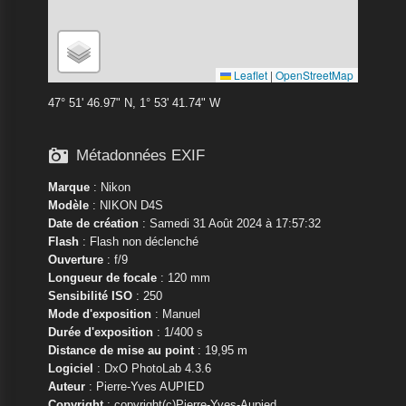
Leaflet
|
OpenStreetMap
47° 51' 46.97" N, 1° 53' 41.74" W

Métadonnées EXIF
Marque
:
Nikon
Modèle
:
NIKON D4S
Date de création
: Samedi 31 Août 2024 à 17:57:32
Flash
: Flash non déclenché
Ouverture
: f/9
Longueur de focale
: 120 mm
Sensibilité ISO
: 250
Mode d'exposition
: Manuel
Durée d'exposition
: 1/400 s
Distance de mise au point
: 19,95 m
Logiciel
: DxO PhotoLab 4.3.6
Auteur
: Pierre-Yves AUPIED
Copyright
: copyright(c)Pierre-Yves-Aupied