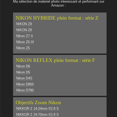
Ma sélection de materiel photo interessant et performant sur
Amazon :
NIKON HYBRIDE plein format : série Z
NIKON Z9
NIKON Z8
Nikon Z7 II
Nikon Z6 III
Nikon Z5
NIKON REFLEX plein format : série F
Nikon D6
Nikon D5
Nikon D4S
Nikon D850
Nikon D780
Objectifs Zoom Nikon
NIKKOR Z 14-24mm f/2.8 S
NIKKOR Z 24-70mm f/2.8 S