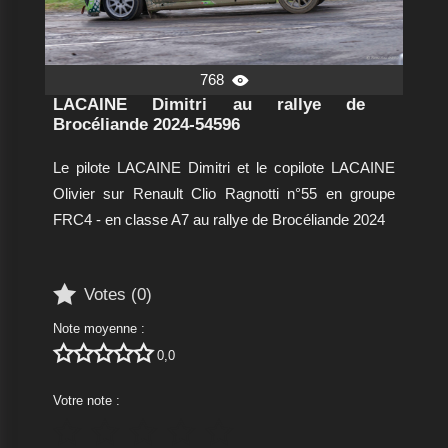
768

LACAINE Dimitri au rallye de
Brocéliande 2024-54596
Le pilote LACAINE Dimitri et le copilote LACAINE
Olivier sur Renault Clio Ragnotti n°55 en groupe
FRC4 - en classe A7 au rallye de Brocéliande 2024

Votes (
0
)
Note moyenne :





0,0
Votre note :




