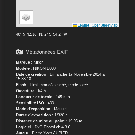
Leaflet
|
OpenStreetMap
48° 5' 42.18" N, 2° 5' 54.2" W

Métadonnées EXIF
Marque
:
Nikon
Modèle
:
NIKON D800
Date de création
: Dimanche 17 Novembre 2024 à
15:33:18
Flash
: Flash non déclenché, mode forcé
Ouverture
: f/4,5
Longueur de focale
: 145 mm
Sensibilité ISO
: 400
Mode d'exposition
: Manuel
Durée d'exposition
: 1/320 s
Distance de mise au point
: 19,95 m
Logiciel
: DxO PhotoLab 4.3.6
Auteur
: Pierre-Yves AUPIED