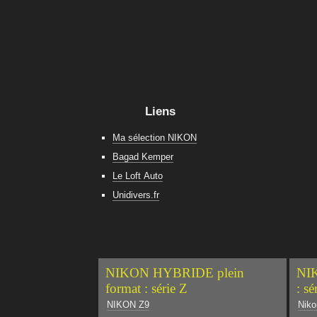
Liens
Ma sélection NIKON
Bagad Kemper
Le Loft Auto
Unidivers.fr
NIKON HYBRIDE plein
NIK
format : série Z
: sé
NIKON Z9
Niko