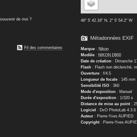
souvenir de moi ?
48° 5' 42.18" N, 2° 5' 54.2" W

Métadonnées EXIF

Fil des commentaires
Marque
:
Nikon
Modèle
:
NIKON D800
Date de création
: Dimanche 1
Flash
: Flash non déclenché, m
Ouverture
: f/4,5
Longueur de focale
: 145 mm
Sensibilité ISO
: 360
Mode d'exposition
: Manuel
Durée d'exposition
: 1/320 s
Distance de mise au point
: 2
Logiciel
: DxO PhotoLab 4.3.6
Auteur
: Pierre-Yves AUPIED
Copyright
: Pierre-Yves-AUPI