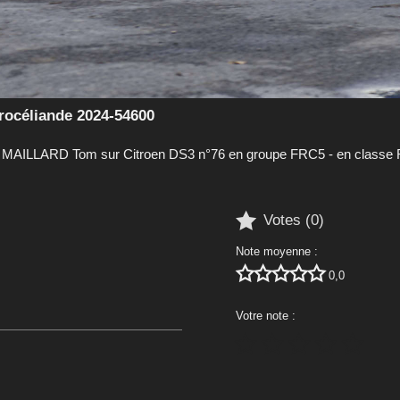
océliande 2024-54600
e MAILLARD Tom sur Citroen DS3 n°76 en groupe FRC5 - en classe R

Votes (
0
)
Note moyenne :





0,0
Votre note :




