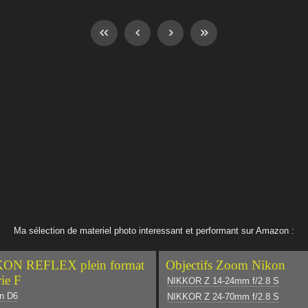
Ma sélection de materiel photo interessant et performant sur Amazon :
ON REFLEX plein format
Objectifs Zoom Nikon
rie F
NIKKOR Z 14-24mm f/2.8 S
n D6
NIKKOR Z 24-70mm f/2.8 S