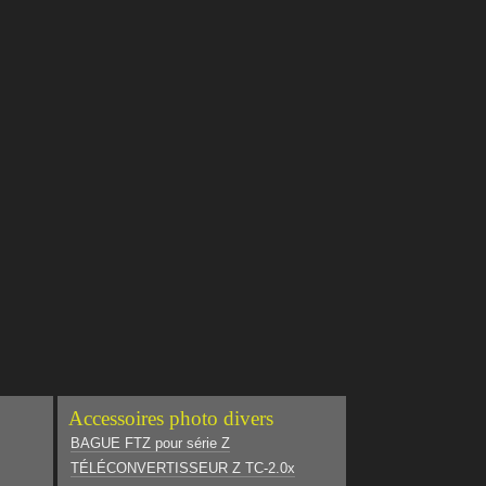
Accessoires photo divers
BAGUE FTZ pour série Z
TÉLÉCONVERTISSEUR Z TC-2.0x