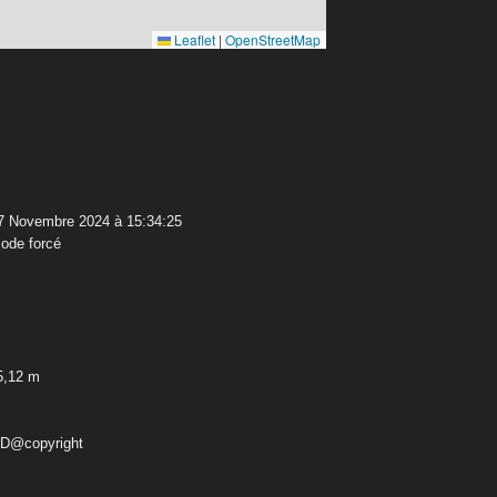
Leaflet
|
OpenStreetMap
7 Novembre 2024 à 15:34:25
ode forcé
5,12 m
ED@copyright