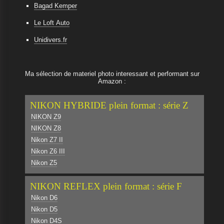
Bagad Kemper
Le Loft Auto
Unidivers.fr
Ma sélection de materiel photo interessant et performant sur
Amazon :
NIKON HYBRIDE plein format : série Z
NIKON Z9
NIKON Z8
Nikon Z7 II
Nikon Z6 III
Nikon Z5
NIKON REFLEX plein format : série F
Nikon D6
Nikon D5
Nikon D4S