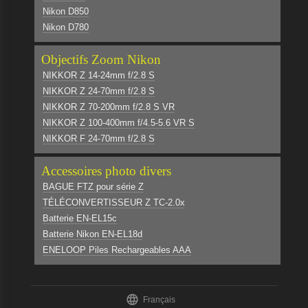
Nikon D850
Nikon D780
Objectifs Zoom Nikon
NIKKOR Z 14-24mm f/2.8 S
NIKKOR Z 24-70mm f/2.8 S
NIKKOR Z 70-200mm f/2.8 S VR
NIKKOR Z 100-400mm f/4.5-5.6 VR S
NIKKOR F 24-70mm f/2.8 S
Accessoires photo divers
BAGUE FTZ pour série Z
TÉLÉCONVERTISSEUR Z TC-2.0x
Batterie EN-EL15c
Batterie Nikon EN-EL18d
ENELOOP Piles Rechargeables AAA

Français