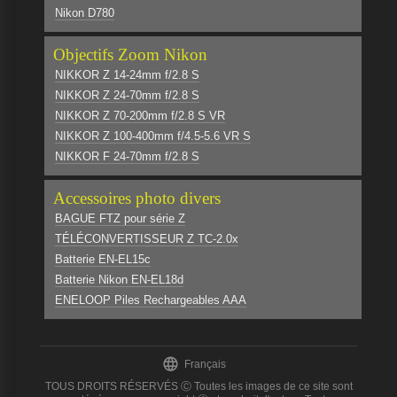
Nikon D780
Objectifs Zoom Nikon
NIKKOR Z 14-24mm f/2.8 S
NIKKOR Z 24-70mm f/2.8 S
NIKKOR Z 70-200mm f/2.8 S VR
NIKKOR Z 100-400mm f/4.5-5.6 VR S
NIKKOR F 24-70mm f/2.8 S
Accessoires photo divers
BAGUE FTZ pour série Z
TÉLÉCONVERTISSEUR Z TC-2.0x
Batterie EN-EL15c
Batterie Nikon EN-EL18d
ENELOOP Piles Rechargeables AAA

Français
TOUS DROITS RÉSERVÉS Ⓒ Toutes les images de ce site sont