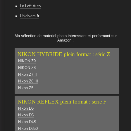
Le Loft Auto
Unidivers.fr
Ma sélection de materiel photo interessant et performant sur
Amazon :
NIKON HYBRIDE plein format : série Z
NIKON Z9
NIKON Z8
Nikon Z7 II
Nikon Z6 III
Nikon Z5
NIKON REFLEX plein format : série F
Nikon D6
Nikon D5
Nikon D4S
Nikon D850