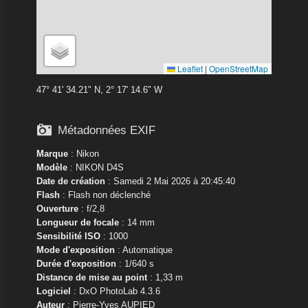
Leaflet
|
OpenStreetMap
47° 41' 34.21" N, 2° 17' 14.6" W

Métadonnées EXIF
Marque
:
Nikon
Modèle
:
NIKON D4S
Date de création
: Samedi 2 Mai 2026 à 20:45:40
Flash
: Flash non déclenché
Ouverture
: f/2,8
Longueur de focale
: 14 mm
Sensibilité ISO
: 1000
Mode d'exposition
: Automatique
Durée d'exposition
: 1/640 s
Distance de mise au point
: 1,33 m
Logiciel
: DxO PhotoLab 4.3.6
Auteur
: Pierre-Yves AUPIED