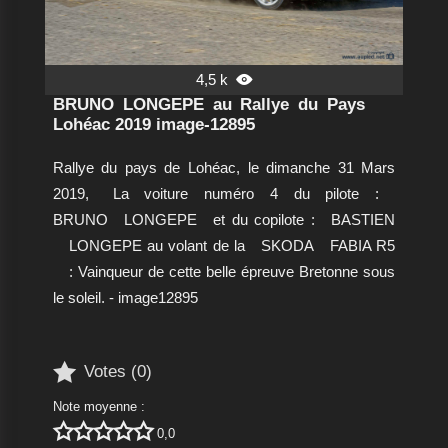
4,5 k

BRUNO LONGEPE au Rallye du Pays
Lohéac 2019 image-12895
Rallye du pays de Lohéac, le dimanche 31 Mars
2019,
La voiture numéro 4
du pilote
:
BRUNO
LONGEPE
et du copilote :
BASTIEN
LONGEPE au volant de la
SKODA
FABIA R5
: Vainqueur de cette belle épreuve Bretonne sous
le soleil. - image12895

Votes (
0
)
Note moyenne :





0,0