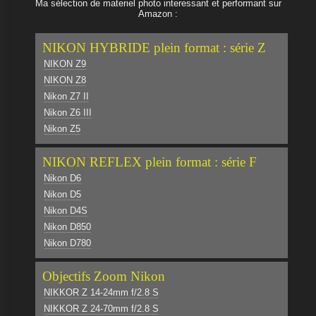
Ma sélection de materiel photo interessant et performant sur
Amazon :
NIKON HYBRIDE plein format : série Z
NIKON Z9
NIKON Z8
Nikon Z7 II
Nikon Z6 III
Nikon Z5
NIKON REFLEX plein format : série F
Nikon D6
Nikon D5
Nikon D4S
Nikon D850
Nikon D780
Objectifs Zoom Nikon
NIKKOR Z 14-24mm f/2.8 S
NIKKOR Z 24-70mm f/2.8 S