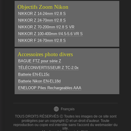
Objectifs Zoom Nikon
NIKKOR Z 14-24mm f/2.8 S
NIKKOR Z 24-70mm f/2.8 S
NIKKOR Z 70-200mm f/2.8 S VR
NIKKOR Z 100-400mm f/4.5-5.6 VR S
NIKKOR F 24-70mm f/2.8 S
Accessoires photo divers
BAGUE FTZ pour série Z
TÉLÉCONVERTISSEUR Z TC-2.0x
Batterie EN-EL15c
Batterie Nikon EN-EL18d
ENELOOP Piles Rechargeables AAA

Français
TOUS DROITS RÉSERVÉS Ⓒ Toutes les images de ce site sont
protégées par un copyright Ⓒ et un droit d'auteur. Toute
reproduction ou copie est interdite sans l'accord du webmaster du
site.