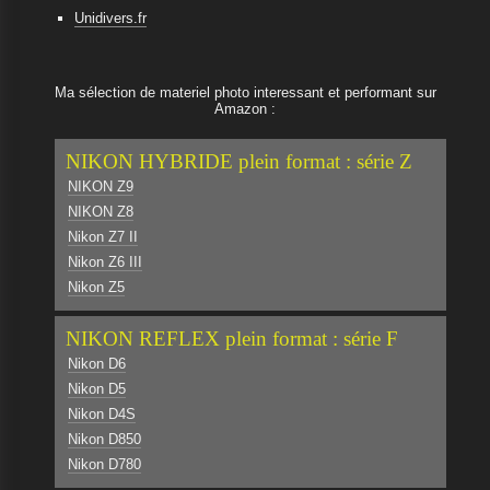
Unidivers.fr
Ma sélection de materiel photo interessant et performant sur
Amazon :
NIKON HYBRIDE plein format : série Z
NIKON Z9
NIKON Z8
Nikon Z7 II
Nikon Z6 III
Nikon Z5
NIKON REFLEX plein format : série F
Nikon D6
Nikon D5
Nikon D4S
Nikon D850
Nikon D780