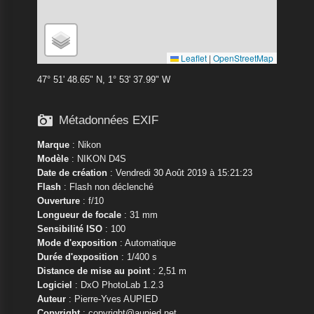
Leaflet
|
OpenStreetMap
47° 51' 48.65" N, 1° 53' 37.99" W

Métadonnées EXIF
Marque
:
Nikon
Modèle
:
NIKON D4S
Date de création
: Vendredi 30 Août 2019 à 15:21:23
Flash
: Flash non déclenché
Ouverture
: f/10
Longueur de focale
: 31 mm
Sensibilité ISO
: 100
Mode d'exposition
: Automatique
Durée d'exposition
: 1/400 s
Distance de mise au point
: 2,51 m
Logiciel
: DxO PhotoLab 1.2.3
Auteur
: Pierre-Yves AUPIED
Copyright
: copyright@aupied.net