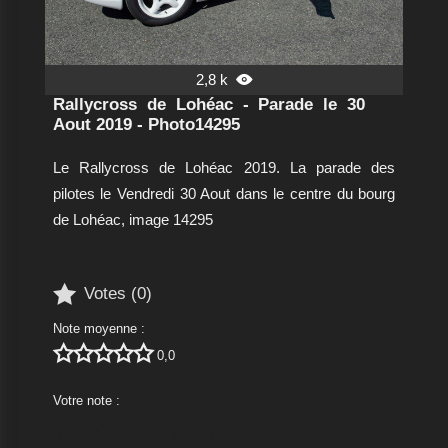
2,8 k

Rallycross de Lohéac - Parade le 30
Aout 2019 - Photo14295
Le Rallycross de Lohéac 2019. La parade des
pilotes le Vendredi 30 Aout dans le centre du bourg
de Lohéac, image 14295

Votes (
0
)
Note moyenne :





0,0
Votre note :




