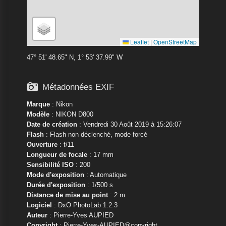
Leaflet
|
OpenStreetMap
47° 51' 48.65" N, 1° 53' 37.99" W

Métadonnées EXIF
Marque
:
Nikon
Modèle
:
NIKON D800
Date de création
: Vendredi 30 Août 2019 à 15:26:07
Flash
: Flash non déclenché, mode forcé
Ouverture
: f/11
Longueur de focale
: 17 mm
Sensibilité ISO
: 200
Mode d'exposition
: Automatique
Durée d'exposition
: 1/500 s
Distance de mise au point
: 2 m
Logiciel
: DxO PhotoLab 1.2.3
Auteur
: Pierre-Yves AUPIED
Copyright
: Pierre-Yves-AUPIED@copyright