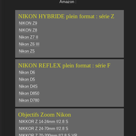
Amazon :
NIKON HYBRIDE plein format : série Z
NIKON Z9
NIKON Z8
Nikon Z7 II
Nikon Z6 III
Nikon Z5
NIKON REFLEX plein format : série F
Nikon D6
Nikon D5
Nikon D4S
Nikon D850
Nikon D780
Objectifs Zoom Nikon
NIKKOR Z 14-24mm f/2.8 S
NIKKOR Z 24-70mm f/2.8 S
NIKKOR Z 70-200mm f/2.8 S VR