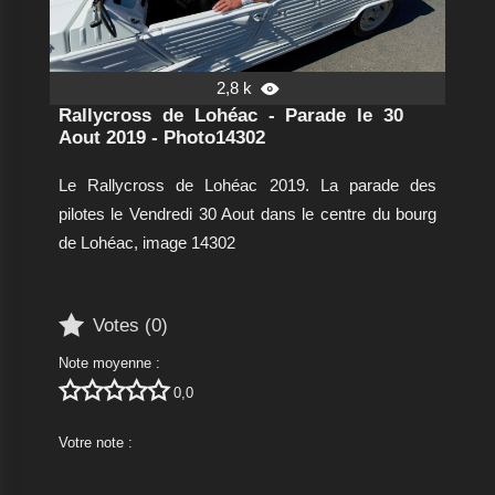
2,8 k

Rallycross de Lohéac - Parade le 30
Aout 2019 - Photo14302
Le Rallycross de Lohéac 2019. La parade des
pilotes le Vendredi 30 Aout dans le centre du bourg
de Lohéac, image 14302

Votes (
0
)
Note moyenne :





0,0
Votre note :




