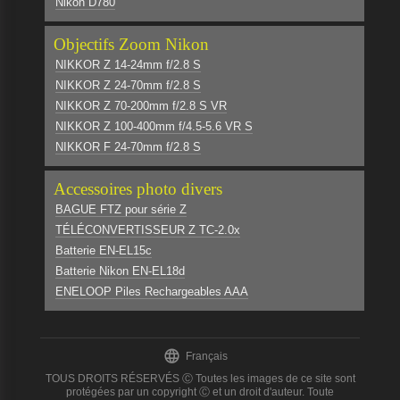
Nikon D780
Objectifs Zoom Nikon
NIKKOR Z 14-24mm f/2.8 S
NIKKOR Z 24-70mm f/2.8 S
NIKKOR Z 70-200mm f/2.8 S VR
NIKKOR Z 100-400mm f/4.5-5.6 VR S
NIKKOR F 24-70mm f/2.8 S
Accessoires photo divers
BAGUE FTZ pour série Z
TÉLÉCONVERTISSEUR Z TC-2.0x
Batterie EN-EL15c
Batterie Nikon EN-EL18d
ENELOOP Piles Rechargeables AAA

Français
TOUS DROITS RÉSERVÉS Ⓒ Toutes les images de ce site sont
protégées par un copyright Ⓒ et un droit d'auteur. Toute