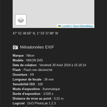
Leaflet
|
OpenStreetMap
47° 51' 48.65" N, 1° 53' 37.99" W

Métadonnées EXIF
Marque
:
Nikon
Modèle
:
NIKON D4S
Date de création
: Vendredi 30 Août 2019 à 15:18:14
Flash
: Flash non déclenché
Ouverture
: f/9
Longueur de focale
: 34 mm
Sensibilité ISO
: 100
Mode d'exposition
: Automatique
Durée d'exposition
: 1/320 s
Distance de mise au point
: 5,01 m
Logiciel
: DxO PhotoLab 1.2.3