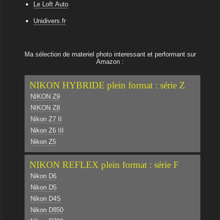
Le Loft Auto
Unidivers.fr
Ma sélection de materiel photo interessant et performant sur
Amazon :
NIKON HYBRIDE plein format : série Z
NIKON Z9
NIKON Z8
Nikon Z7 II
Nikon Z6 III
Nikon Z5
NIKON REFLEX plein format : série F
Nikon D6
Nikon D5
Nikon D4S
Nikon D850