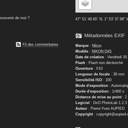
souvenir de moi ?
47° 51' 48.65" N, 1° 53' 37.99"

Métadonnées EXIF

Fil des commentaires
Marque
:
Nikon
Modèle
:
NIKON D4S
Date de création
: Vendredi 30
Flash
: Flash non déclenché
Ouverture
: f/10
Longueur de focale
: 38 mm
Sensibilité ISO
: 100
Mode d'exposition
: Automati
Durée d'exposition
: 1/400 s
Distance de mise au point
: 2
Logiciel
: DxO PhotoLab 1.2.3
Auteur
: Pierre-Yves AUPIED
Copyright
: copyright@aupied.