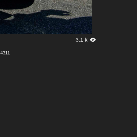
3,1 k

14311