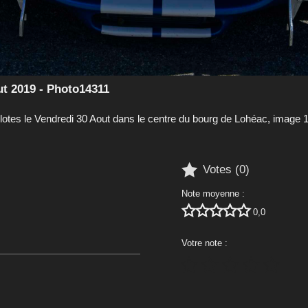
ut 2019 - Photo14311
lotes le Vendredi 30 Aout dans le centre du bourg de Lohéac, image 

Votes (
0
)
Note moyenne :





0,0
Votre note :




