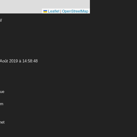
Leaflet
|
OpenStreetMap
 W
 Août 2019 à 14:58:48
que
 m
net