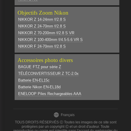
Objectifs Zoom Nikon
NIKKOR Z 14-24mm f/2.8 S
NIKKOR Z 24-70mm f/2.8 S
NIKKOR Z 70-200mm f/2.8 S VR
NIKKOR Z 100-400mm f/4.5-5.6 VR S
NIKKOR F 24-70mm f/2.8 S
Accessoires photo divers
BAGUE FTZ pour série Z
TÉLÉCONVERTISSEUR Z TC-2.0x
Batterie EN-EL15c
Batterie Nikon EN-EL18d
ENELOOP Piles Rechargeables AAA

Français
TOUS DROITS RÉSERVÉS Ⓒ Toutes les images de ce site sont
protégées par un copyright Ⓒ et un droit d'auteur. Toute
reproduction ou copie est interdite sans l'accord du webmaster du