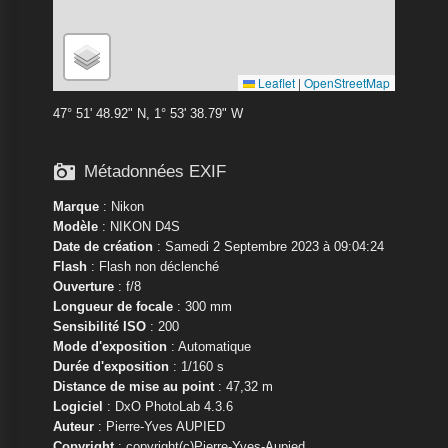
Leaflet
|
OpenStreetMap
47° 51' 48.92" N, 1° 53' 38.79" W

Métadonnées EXIF
Marque
:
Nikon
Modèle
:
NIKON D4S
Date de création
: Samedi 2 Septembre 2023 à 09:04:24
Flash
: Flash non déclenché
Ouverture
: f/8
Longueur de focale
: 300 mm
Sensibilité ISO
: 200
Mode d'exposition
: Automatique
Durée d'exposition
: 1/160 s
Distance de mise au point
: 47,32 m
Logiciel
: DxO PhotoLab 4.3.6
Auteur
: Pierre-Yves AUPIED
Copyright
: copyright(c)Pierre-Yves-Aupied