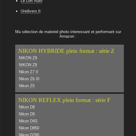
Le Loft Auto
Unidivers.fr
Ma sélection de materiel photo interessant et performant sur
Amazon :
NIKON HYBRIDE plein format : série Z
NIKON Z9
NIKON Z8
Nikon Z7 II
Nikon Z6 III
Nikon Z5
NIKON REFLEX plein format : série F
Nikon D6
Nikon D5
Nikon D4S
Nikon D850
Nikon D780