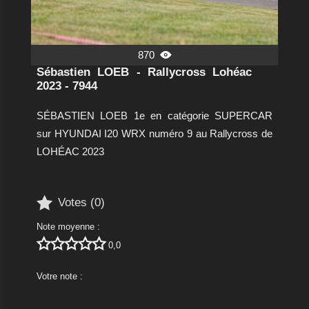
870

Sébastien LOEB - Rallycross Lohéac
2023 - 7944
SÉBASTIEN LOEB 1e en catégorie SUPERCAR
sur HYUNDAI I20 WRX numéro 9 au Rallycross de
LOHÉAC 2023

Votes (
0
)
Note moyenne :





0,0
Votre note :




