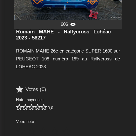
606

Romain MAHE - Rallycross Lohéac
2023 - 58217
ROMAIN MAHE 26e en catégorie SUPER 1600 sur
PEUGEOT 108 numéro 199 au Rallycross de
LOHÉAC 2023

Votes (
0
)
Note moyenne :





0,0
Votre note :




