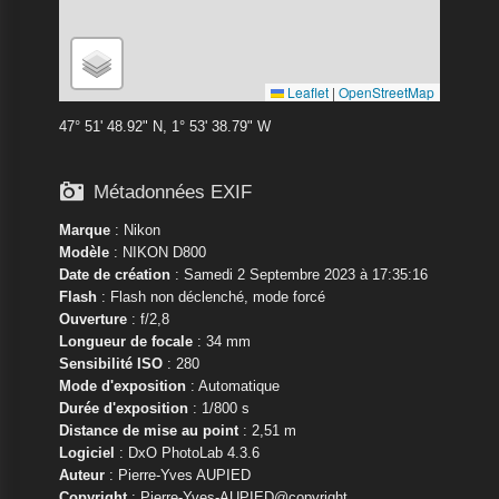
Leaflet
|
OpenStreetMap
47° 51' 48.92" N, 1° 53' 38.79" W

Métadonnées EXIF
Marque
:
Nikon
Modèle
:
NIKON D800
Date de création
: Samedi 2 Septembre 2023 à 17:35:16
Flash
: Flash non déclenché, mode forcé
Ouverture
: f/2,8
Longueur de focale
: 34 mm
Sensibilité ISO
: 280
Mode d'exposition
: Automatique
Durée d'exposition
: 1/800 s
Distance de mise au point
: 2,51 m
Logiciel
: DxO PhotoLab 4.3.6
Auteur
: Pierre-Yves AUPIED
Copyright
: Pierre-Yves-AUPIED@copyright