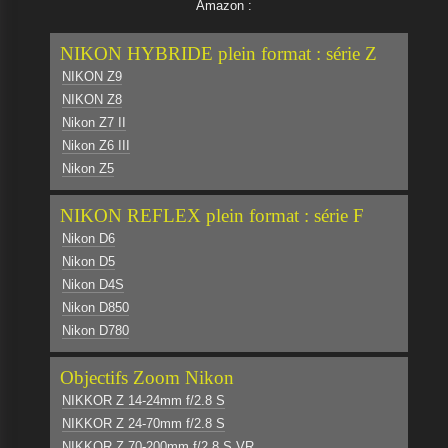
Amazon :
NIKON HYBRIDE plein format : série Z
NIKON Z9
NIKON Z8
Nikon Z7 II
Nikon Z6 III
Nikon Z5
NIKON REFLEX plein format : série F
Nikon D6
Nikon D5
Nikon D4S
Nikon D850
Nikon D780
Objectifs Zoom Nikon
NIKKOR Z 14-24mm f/2.8 S
NIKKOR Z 24-70mm f/2.8 S
NIKKOR Z 70-200mm f/2.8 S VR