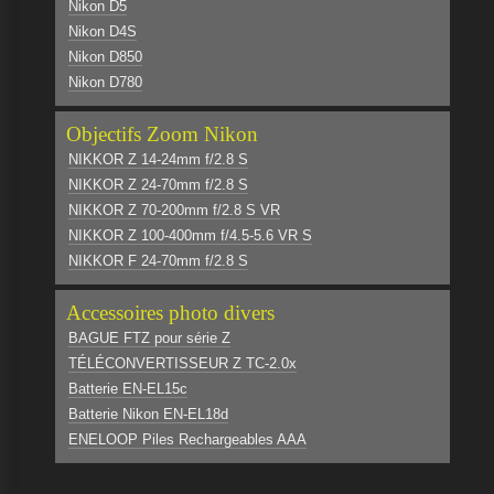
Nikon D5
Nikon D4S
Nikon D850
Nikon D780
Objectifs Zoom Nikon
NIKKOR Z 14-24mm f/2.8 S
NIKKOR Z 24-70mm f/2.8 S
NIKKOR Z 70-200mm f/2.8 S VR
NIKKOR Z 100-400mm f/4.5-5.6 VR S
NIKKOR F 24-70mm f/2.8 S
Accessoires photo divers
BAGUE FTZ pour série Z
TÉLÉCONVERTISSEUR Z TC-2.0x
Batterie EN-EL15c
Batterie Nikon EN-EL18d
ENELOOP Piles Rechargeables AAA