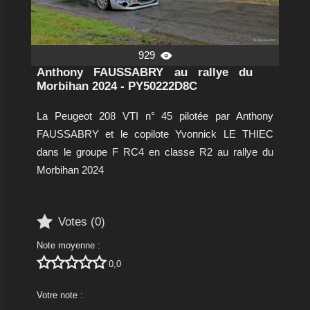
929

Anthony FAUSSABRY au rallye du
Morbihan 2024 - PY50222D8C
La Peugeot 208 VTI n° 45 pilotée par Anthony
FAUSSABRY et le copilote Yvonnick LE THIEC
dans le groupe F RC4 en classe R2 au rallye du
Morbihan 2024

Votes (
0
)
Note moyenne :





0,0
Votre note :