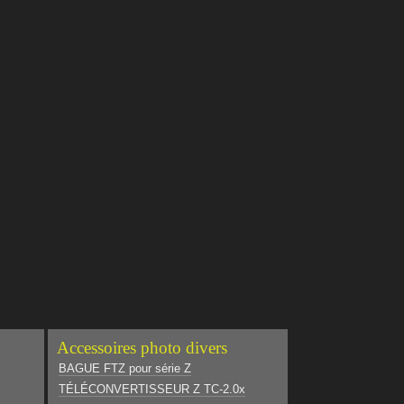
Accessoires photo divers
BAGUE FTZ pour série Z
TÉLÉCONVERTISSEUR Z TC-2.0x