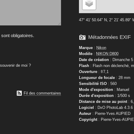
47° 41' 50.64" N, 2° 21' 45.89"
ont obligatoires.

Métadonnées EXIF
Marque
:
Nikon
Modèle
:
NIKON D800
Date de création
: Dimanche 5 
souvenir de moi ?
Flash
: Flash non déclenché, m
Ouverture
: f/7,1
Longueur de focale
: 28 mm
Sensibilité ISO
: 560
Mode d'exposition
: Manuel

Fil des commentaires
Durée d'exposition
: 1/500 s
Distance de mise au point
: 6
Logiciel
: DxO PhotoLab 4.3.6
Auteur
: Pierre-Yves AUPIED
Copyright
: Pierre-Yves-AUPI