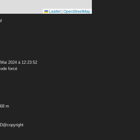
Leaflet
|
OpenStreetMap
 W
Mai 2024 à 12:23:52
ode forcé
,68 m
ED@copyright