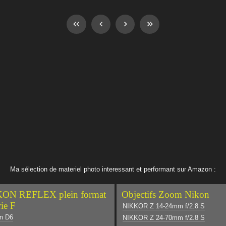
Ma sélection de materiel photo interessant et performant sur Amazon :
ON REFLEX plein format
Objectifs Zoom Nikon
rie F
NIKKOR Z 14-24mm f/2.8 S
n D6
NIKKOR Z 24-70mm f/2.8 S