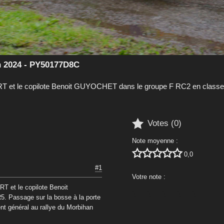
 2024 - PY50177D8C
T et le copilote Benoit GUYOCHET dans le groupe F RC2 en classe 

Votes (
0
)
Note moyenne :





0,0
#1
Votre note :
T et le copilote Benoit





 Passage sur la bosse à la porte
ent général au rallye du Morbihan