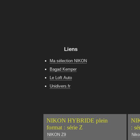
Liens
Ma sélection NIKON
Bagad Kemper
Le Loft Auto
Unidivers.fr
NIKON HYBRIDE plein
NIK
format : série Z
: sé
NIKON Z9
Niko