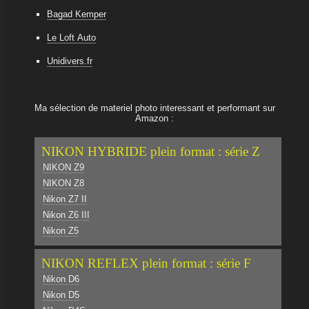
Bagad Kemper
Le Loft Auto
Unidivers.fr
Ma sélection de materiel photo interessant et performant sur
Amazon :
NIKON HYBRIDE plein format : série Z
NIKON Z9
NIKON Z8
Nikon Z7 II
Nikon Z6 III
Nikon Z5
NIKON REFLEX plein format : série F
Nikon D6
Nikon D5