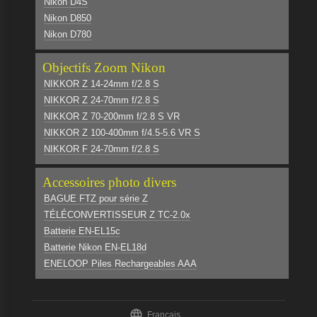
Nikon D4S
Nikon D850
Nikon D780
Objectifs Zoom Nikon
NIKKOR Z 14-24mm f/2.8 S
NIKKOR Z 24-70mm f/2.8 S
NIKKOR Z 70-200mm f/2.8 S VR
NIKKOR Z 100-400mm f/4.5-5.6 VR S
NIKKOR F 24-70mm f/2.8 S
Accessoires photo divers
BAGUE FTZ pour série Z
TÉLÉCONVERTISSEUR Z TC-2.0x
Batterie EN-EL15c
Batterie Nikon EN-EL18d
ENELOOP Piles Rechargeables AAA

Français