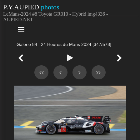
P.Y.AUPIED
photos
LeMans-2024 #8 Toyota GR010 - Hybrid img4336 -
AUPIED.NET

Galerie 84 : 24 Heures du Mans 2024
[347/578]


