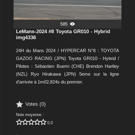
585

LeMans-2024 #8 Toyota GR010 - Hybrid
img4336
24H du Mans 2024 / HYPERCAR N°8 : TOYOTA
GAZOO RACING (JPN) Toyota GR010 - Hybrid /
Pilotes : Sébastien Buemi (CHE) Brendon Hartley
(NZL) Ryo Hirakawa (JPN) 5eme sur la ligne
d'arrivée à 1m02.824s du premier.

Votes (
0
)
Note moyenne :





0,0