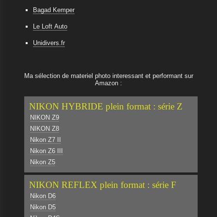
Bagad Kemper
Le Loft Auto
Unidivers.fr
Ma sélection de materiel photo interessant et performant sur
Amazon :
NIKON HYBRIDE plein format : série Z
NIKON Z9
NIKON Z8
Nikon Z7 II
Nikon Z6 III
Nikon Z5
NIKON REFLEX plein format : série F
Nikon D6
Nikon D5