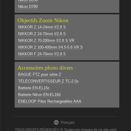
Nikon D780
Objectifs Zoom Nikon
NIKKOR Z 14-24mm f/2.8 S
NIKKOR Z 24-70mm f/2.8 S
NIKKOR Z 70-200mm f/2.8 S VR
NIKKOR Z 100-400mm f/4.5-5.6 VR S
NIKKOR F 24-70mm f/2.8 S
Accessoires photo divers
BAGUE FTZ pour série Z
TÉLÉCONVERTISSEUR Z TC-2.0x
Batterie EN-EL15c
Batterie Nikon EN-EL18d
ENELOOP Piles Rechargeables AAA

Français
TOUS DROITS RÉSERVÉS Ⓒ Toutes les images de ce site sont