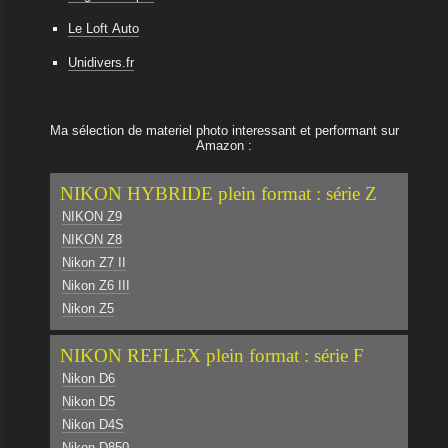
Le Loft Auto
Unidivers.fr
Ma sélection de materiel photo interessant et performant sur
Amazon :
NIKON HYBRIDE plein format : série Z
NIKON Z9
NIKON Z8
Nikon Z7 II
Nikon Z6 III
Nikon Z5
NIKON REFLEX plein format : série F
Nikon D6
Nikon D5
Nikon D4S
Nikon D850