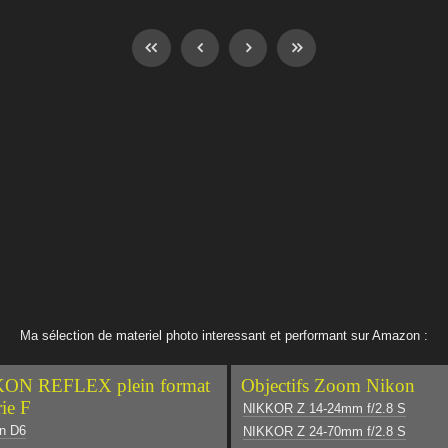
Ma sélection de materiel photo interessant et performant sur Amazon :
ON REFLEX plein format
Objectifs Zoom Nikon
rie F
NIKKOR Z 14-24mm f/2.8 S
n D6
NIKKOR Z 24-70mm f/2.8 S