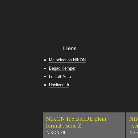
Liens
Ma sélection NIKON
Bagad Kemper
Le Loft Auto
Unidivers.fr
NIKON HYBRIDE plein
NIK
format : série Z
: sé
NIKON Z9
Niko