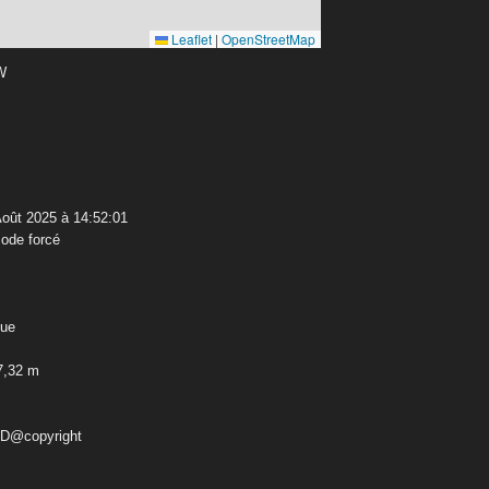
Leaflet
|
OpenStreetMap
 W
oût 2025 à 14:52:01
ode forcé
que
7,32 m
ED@copyright