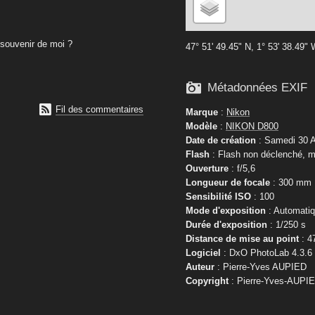
souvenir de moi ?
47° 51' 49.45" N, 1° 53' 38.49"

Métadonnées EXIF

Fil des commentaires
Marque
:
Nikon
Modèle
:
NIKON D800
Date de création
: Samedi 30 A
Flash
: Flash non déclenché, m
Ouverture
: f/5,6
Longueur de focale
: 300 mm
Sensibilité ISO
: 100
Mode d'exposition
: Automati
Durée d'exposition
: 1/250 s
Distance de mise au point
: 4
Logiciel
: DxO PhotoLab 4.3.6
Auteur
: Pierre-Yves AUPIED
Copyright
: Pierre-Yves-AUPI