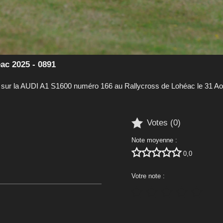
c 2025 - 0891
r la AUDI A1 S1600 numéro 166 au Rallycross de Lohéac le 31 Ao

Votes (
0
)
Note moyenne :





0,0
Votre note :




