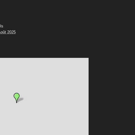
ls
oût 2025