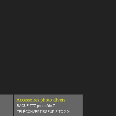
Accessoires photo divers
BAGUE FTZ pour série Z
TÉLÉCONVERTISSEUR Z TC-2.0x